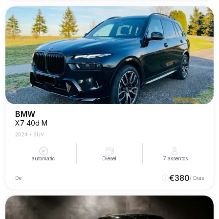
BMW
X7 40d M
2024
•
SUV
automatic
Diesel
7
assentos
€
380
De
/ Dias