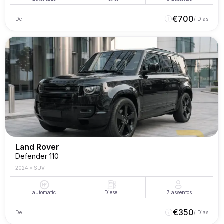
€
700
De
/ Dias
Land Rover
Defender 110
2024
•
SUV
automatic
Diesel
7
assentos
€
350
De
/ Dias