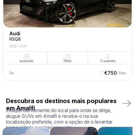
Audi
RSQ8
2025
•
SUV
automatic
Petrol
5
assentos
€
750
De
/ Dias
Descubra os destinos mais populares
em Amalfi
Independentemente do local para onde se dirige,
alugue SUVs em Amalfi e receba-o na sua
localização preferida, com a opção de o levantar
numa cidade e entregar noutra.