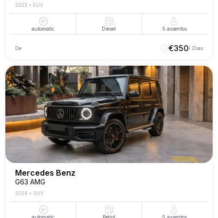
2023
•
SUV
automatic
Diesel
5
assentos
€
350
De
/ Dias
Mercedes Benz
G63 AMG
2024
•
SUV
automatic
Petrol
5
assentos