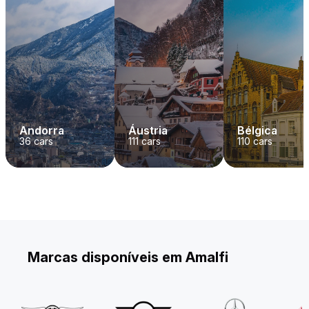
Andorra
Áustria
Bélgica
36
cars
111
cars
110
cars
Marcas disponíveis em Amalfi