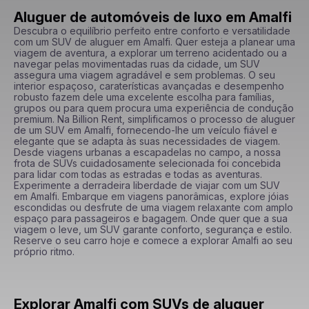
Aluguer de automóveis de luxo em Amalfi
Descubra o equilíbrio perfeito entre conforto e versatilidade 
com um SUV de aluguer em Amalfi. Quer esteja a planear uma 
viagem de aventura, a explorar um terreno acidentado ou a 
navegar pelas movimentadas ruas da cidade, um SUV 
assegura uma viagem agradável e sem problemas. O seu 
interior espaçoso, caraterísticas avançadas e desempenho 
robusto fazem dele uma excelente escolha para famílias, 
grupos ou para quem procura uma experiência de condução 
premium. Na Billion Rent, simplificamos o processo de aluguer 
de um SUV em Amalfi, fornecendo-lhe um veículo fiável e 
elegante que se adapta às suas necessidades de viagem. 
Desde viagens urbanas a escapadelas no campo, a nossa 
frota de SUVs cuidadosamente selecionada foi concebida 
para lidar com todas as estradas e todas as aventuras. 
Experimente a derradeira liberdade de viajar com um SUV 
em Amalfi. Embarque em viagens panorâmicas, explore jóias 
escondidas ou desfrute de uma viagem relaxante com amplo 
espaço para passageiros e bagagem. Onde quer que a sua 
viagem o leve, um SUV garante conforto, segurança e estilo. 
Reserve o seu carro hoje e comece a explorar Amalfi ao seu 
próprio ritmo.
Explorar Amalfi com SUVs de aluguer