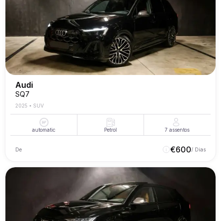
Audi
SQ7
2025
•
SUV
automatic
Petrol
7
assentos
€
600
De
/ Dias