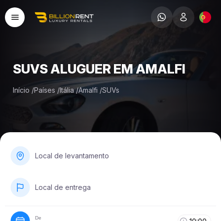
SUVS ALUGUER EM AMALFI
Início
/
Países
/
Itália
/
Amalfi
/
SUVs
Local de levantamento
Local de entrega
De