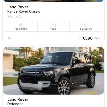
Land Rover
Range Rover Classic
2023
•
SUV
automatic
Petrol
5
assentos
€
590
De
/ Dias
Land Rover
Defender