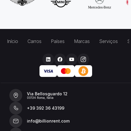
Início
Carros
Países
Marcas
Serviços
S
Via Bellosguardo 12
00134 Roma, Italia
+39 392 36 43199
info@billionrent.com