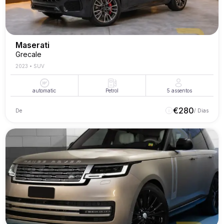
Maserati
Grecale
2023
•
SUV
automatic
Petrol
5
assentos
€
280
De
/ Dias