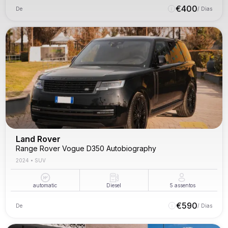
€
400
De
/ Dias
Land Rover
Range Rover Vogue D350 Autobiography
2024
•
SUV
automatic
Diesel
5
assentos
€
590
De
/ Dias