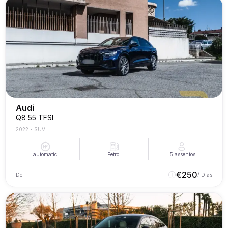
Audi
Q8 55 TFSI
2022
•
SUV
automatic
Petrol
5
assentos
€
250
De
/ Dias