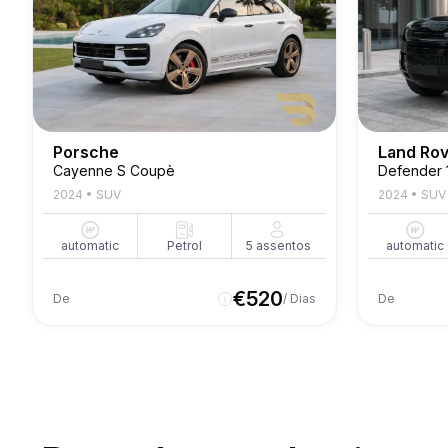
Porsche
Land Ro
Cayenne S Coupè
Defender 
2024
•
SUV
2024
•
SUV
automatic
Petrol
5
assentos
automatic
€
520
De
/ Dias
De