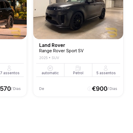
Land Rover
Range Rover Sport SV
2025
•
SUV
7
assentos
automatic
Petrol
5
assentos
570
€
900
/ Dias
De
/ Dias