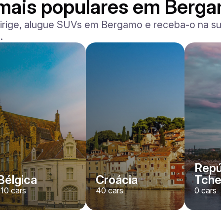
 mais populares em Berg
irige, alugue SUVs em Bergamo e receba-o na sua
.
Repú
Bélgica
Croácia
Tch
110
cars
40
cars
0
cars