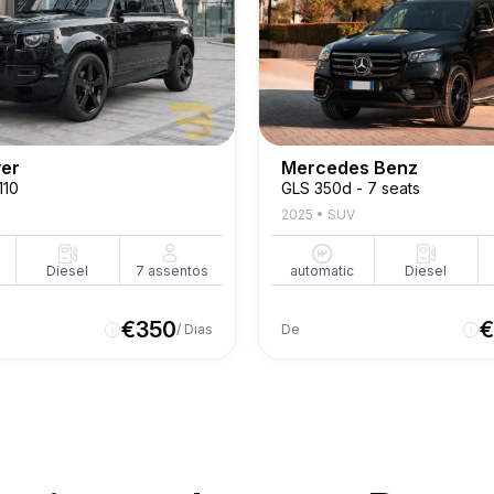
ver
Mercedes Benz
110
GLS 350d - 7 seats
2025
•
SUV
Diesel
7
assentos
automatic
Diesel
€
350
€
/ Dias
De