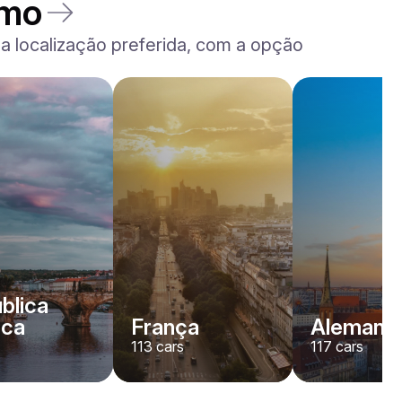
amo
 localização preferida, com a opção
blica
eca
França
Alemanh
113
cars
117
cars