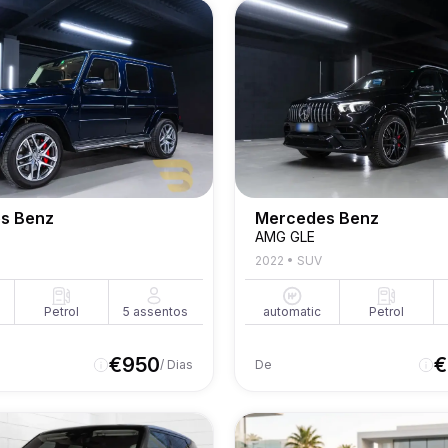
s Benz
Mercedes Benz
AMG GLE
2022
•
SUV
Petrol
5
assentos
automatic
Petrol
€
950
€
/ Dias
De