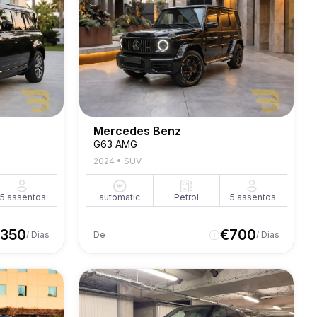
Mercedes Benz
G63 AMG
2024
•
SUV
5
assentos
automatic
Petrol
5
assentos
350
€
700
/ Dias
De
/ Dias