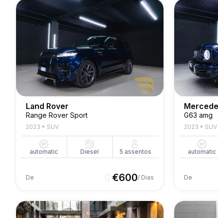
Land Rover
Mercede
Range Rover Sport
G63 amg
2023
•
SUV
2023
•
SUV
automatic
Diesel
5
assentos
automatic
€
600
De
/ Dias
De