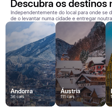
Descubra os destinos
Independentemente do local para onde se d
de o levantar numa cidade e entregar noutra
Andorra
Áustria
36
cars
111
cars