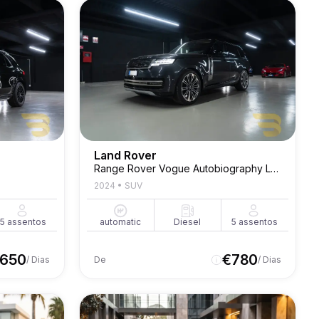
Land Rover
Range Rover Vogue Autobiography Long P530
2024
•
SUV
5
assentos
automatic
Diesel
5
assentos
650
€
780
/ Dias
De
/ Dias