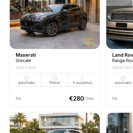
Maserati
Land Ro
Grecale
Range Rov
2023
•
SUV
2023
•
SUV
automatic
Petrol
5
assentos
automatic
€
280
De
/ Dias
De