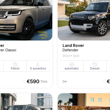
ver
Land Rover
er Classic
Defender
2023
•
SUV
Petrol
5
assentos
automatic
Diesel
€
590
€
/ Dias
De