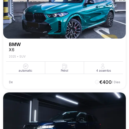
BMW
X6
2025
•
SUV
automatic
Petrol
4
assentos
€
400
De
/ Dias