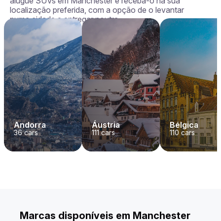
alugue SUVs em Manchester e receba-o na sua
localização preferida, com a opção de o levantar
numa cidade e entregar noutra.
Andorra
Áustria
Bélgica
36
cars
111
cars
110
cars
Marcas disponíveis em Manchester