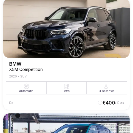
BMW
X5M Competition
2020
•
SUV
automatic
Petrol
4
assentos
€
400
De
/ Dias