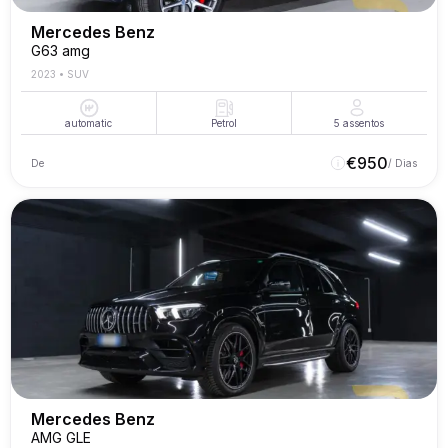
Mercedes Benz
G63 amg
2023
•
SUV
automatic
Petrol
5
assentos
€
950
De
/ Dias
Mercedes Benz
AMG GLE