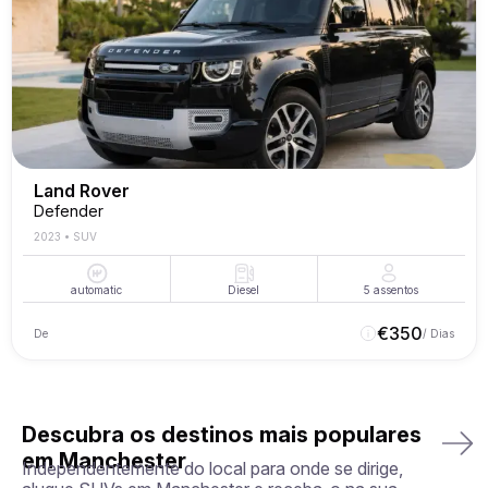
Land Rover
Defender
2023
•
SUV
automatic
Diesel
5
assentos
€
350
De
/ Dias
Descubra os destinos mais populares
em Manchester
Independentemente do local para onde se dirige,