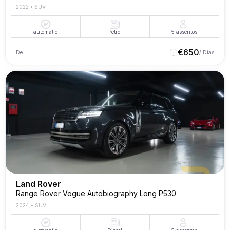
2022
•
SUV
automatic
Petrol
5
assentos
€
650
De
/ Dias
Land Rover
Range Rover Vogue Autobiography Long P530
2024
•
SUV