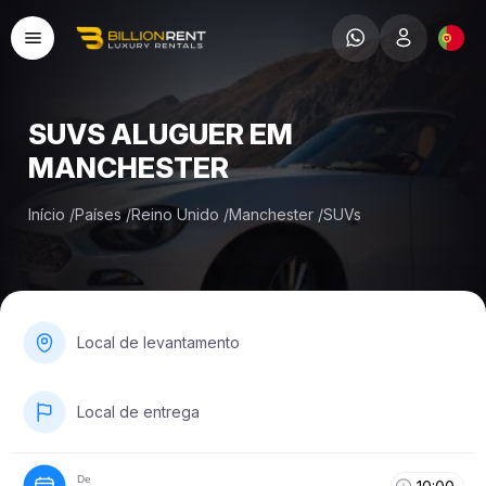
SUVS ALUGUER EM
MANCHESTER
Início
/
Países
/
Reino Unido
/
Manchester
/
SUVs
Local de levantamento
Local de entrega
De