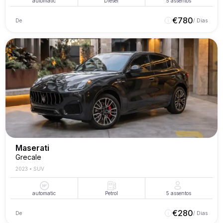
automatic
Diesel
5
assentos
€
780
De
/ Dias
Maserati
Grecale
2023
•
SUV
automatic
Petrol
5
assentos
€
280
De
/ Dias