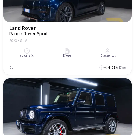
Land Rover
Range Rover Sport
2023
•
SUV
automatic
Diesel
5
assentos
€
600
De
/ Dias