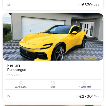
€
570
De
/ Dias
Ferrari
Purosangue
2024
•
SUV
automatic
Petrol
4
assentos
€
2700
De
/ Dias