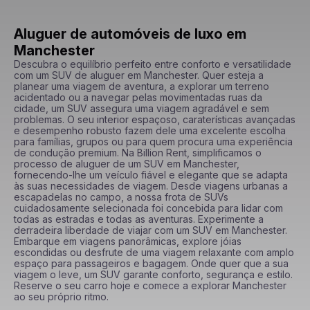
Aluguer de automóveis de luxo em
Manchester
Descubra o equilíbrio perfeito entre conforto e versatilidade 
com um SUV de aluguer em Manchester. Quer esteja a 
planear uma viagem de aventura, a explorar um terreno 
acidentado ou a navegar pelas movimentadas ruas da 
cidade, um SUV assegura uma viagem agradável e sem 
problemas. O seu interior espaçoso, caraterísticas avançadas 
e desempenho robusto fazem dele uma excelente escolha 
para famílias, grupos ou para quem procura uma experiência 
de condução premium. Na Billion Rent, simplificamos o 
processo de aluguer de um SUV em Manchester, 
fornecendo-lhe um veículo fiável e elegante que se adapta 
às suas necessidades de viagem. Desde viagens urbanas a 
escapadelas no campo, a nossa frota de SUVs 
cuidadosamente selecionada foi concebida para lidar com 
todas as estradas e todas as aventuras. Experimente a 
derradeira liberdade de viajar com um SUV em Manchester. 
Embarque em viagens panorâmicas, explore jóias 
escondidas ou desfrute de uma viagem relaxante com amplo 
espaço para passageiros e bagagem. Onde quer que a sua 
viagem o leve, um SUV garante conforto, segurança e estilo. 
Reserve o seu carro hoje e comece a explorar Manchester 
ao seu próprio ritmo.