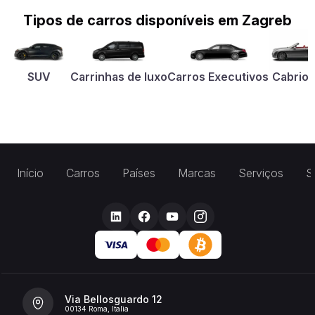
Tipos de carros disponíveis em Zagreb
SUV
Carrinhas de luxo
Carros Executivos
Cabriol
Início
Carros
Países
Marcas
Serviços
S
Via Bellosguardo 12
00134 Roma, Italia