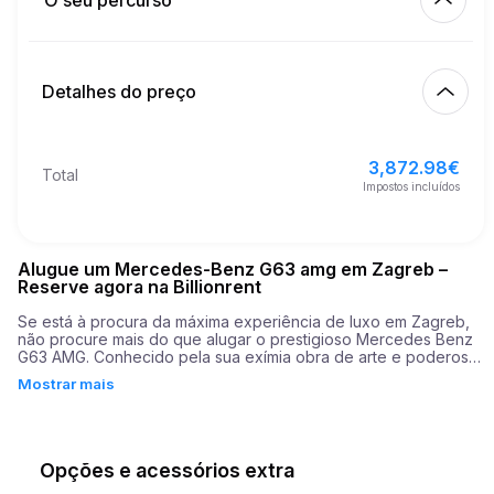
O seu percurso
Início
4.00
€
Preço por km extra
10:00
11/08/2026
Detalhes do preço
Acabamento
21
Idade mínima
10:00
14/08/2026
3,872.98
€
Preço de base do aluguer
3,872.98
€
Total
8,000.00
€
Depósito de segurança
Impostos incluídos
Alugue um Mercedes-Benz G63 amg em Zagreb –
Reserve agora na Billionrent
Se está à procura da máxima experiência de luxo em Zagreb, 
não procure mais do que alugar o prestigioso Mercedes Benz 
G63 AMG. Conhecido pela sua exímia obra de arte e poderoso 
desempenho, este SUV combina sem esforço a sofisticação 
Mostrar mais
com a robustez. Perfeito tanto para condução em cidade como 
em terrenos acidentados, o G63 AMG assegura uma jornada 
sem igual em todas as estradas.

No coração desta máquina formidável está o seu motor V8 de 
Opções e acessórios extra
577 cavalos, que impulsiona o veículo com uma aceleração 