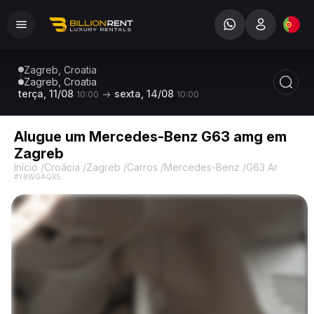
Zagreb, Croatia
Zagreb, Croatia
terça, 11/08
sexta, 14/08
10:00
10:00
Alugue um Mercedes-Benz G63 amg em
Zagreb
Início
/
Croácia
/
Zagreb
/
Carros
/
Mercedes-Benz
/
G63 Amg
/
Mer
#Y8WGAQX5