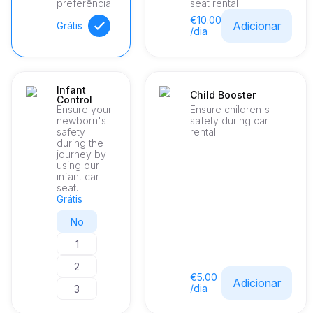
preferência
seat rental
€10.00
Adicionar
Grátis
/dia
Infant
Child Booster
Control
Ensure your
Ensure children's
newborn's
safety during car
safety
rental.
during the
journey by
using our
infant car
seat.
Grátis
No
1
2
€5.00
Adicionar
/dia
3