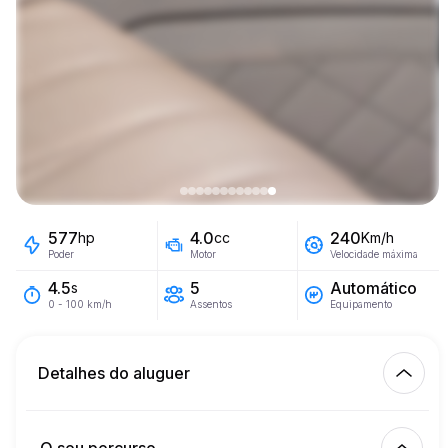
577
4.0
240
hp
cc
Km/h
Poder
Motor
Velocidade máxima
5
Automático
4.5
s
Assentos
Equipamento
0 - 100 km/h
Detalhes do aluguer
Km incluídos
450.00
aluguer completo