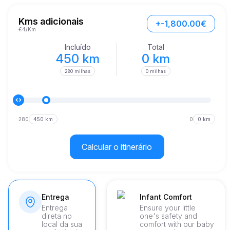
estonteante, atingindo de 0 a 60 mph em apenas 4,5 
segundos. O poder bruto entregue pelo G63 AMG promete 
viagens emocionantes, quer esteja a navegar pelas 
Kms adicionais
+-1,800.00€
sofisticadas ruas de Zagreb ou embarcando em aventuras 
€4/Km
emocionantes através das deslumbrantes paisagens europeias. 

Incluído
Total
No interior, o G63 AMG ostenta tecnologia avançada projetada 
450 km
0 km
para melhorar a sua experiência de condução.
280 milhas
0 milhas
280
450 km
0
0 km
Calcular o itinerário
Entrega
Infant Comfort
Entrega
Ensure your little
direta no
one's safety and
local da sua
comfort with our baby