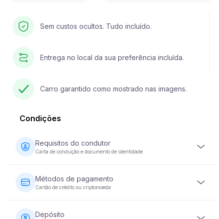
Sem custos ocultos. Tudo incluído.
Entrega no local da sua preferência incluída.
Carro garantido como mostrado nas imagens.
Condições
Requisitos do condutor
Carta de condução e documento de identidade
O condutor deve ter pelo menos 23 anos de idade e
possuir uma carta de condução válida. É igualmente
Métodos de pagamento
necessário um documento de identidade (passaporte ou
Cartão de crédito ou criptomoeda
bilhete de identidade nacional). Alguns veículos podem
exigir que o condutor tenha a sua carta de condução há
O pagamento do aluguer de veículos pode ser efectuado
pelo menos 2 anos.
com cartão de crédito ou moeda criptográfica. O
Depósito