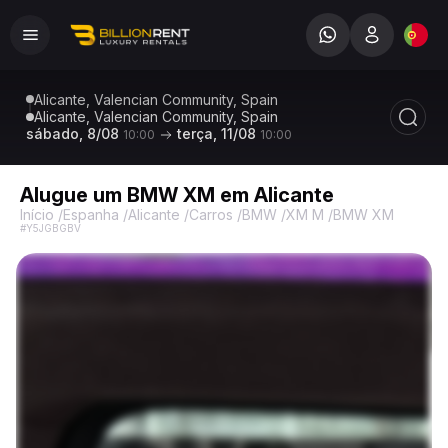
Alicante, Valencian Community, Spain
Alicante, Valencian Community, Spain
sábado, 8/08
terça, 11/08
10:00
10:00
Alugue um BMW XM em Alicante
Início
/
Espanha
/
Alicante
/
Carros
/
BMW
/
XM M
/
BMW XM M
#Y5JGBGBV