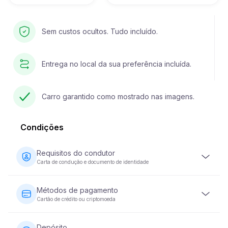
Sem custos ocultos. Tudo incluído.
Entrega no local da sua preferência incluída.
Carro garantido como mostrado nas imagens.
Condições
Requisitos do condutor
Carta de condução e documento de identidade
O condutor deve ter pelo menos 23 anos de idade e
possuir uma carta de condução válida. É igualmente
Métodos de pagamento
necessário um documento de identidade (passaporte ou
Cartão de crédito ou criptomoeda
bilhete de identidade nacional). Alguns veículos podem
exigir que o condutor tenha a sua carta de condução há
O pagamento do aluguer de veículos pode ser
pelo menos 2 anos.
efectuado com cartão de crédito ou moeda criptográfica.
Depósito