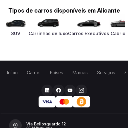
Tipos de carros disponíveis em Alicante
SUV
Carrinhas de luxo
Carros Executivos
Cabriol
Início
Carros
Países
Marcas
Serviços
S
Via Bellosguardo 12
00134 Roma, Italia