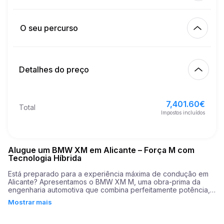
Km incluídos
450.00
aluguer completo
O seu percurso
Início
3.00
€
Preço por km extra
10:00
8/08/2026
Detalhes do preço
Acabamento
21
Idade mínima
10:00
11/08/2026
7,401.60
€
Preço de base do aluguer
7,401.60
€
Total
5,000.00
€
Depósito de segurança
Impostos incluídos
Alugue um BMW XM em Alicante – Força M com
Tecnologia Híbrida
Está preparado para a experiência máxima de condução em 
Alicante? Apresentamos o BMW XM M, uma obra-prima da 
engenharia automotiva que combina perfeitamente potência, 
luxo e tecnologia de ponta. Ao alugar o BMW XM M através 
Mostrar mais
do nosso excepcional serviço de aluguel de carros, você não 
está apenas adquirindo um carro - você está ganhando 
acesso a uma jornada incomparável pelas belas paisagens de 