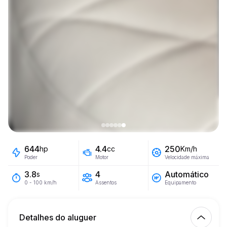
644
4.4
250
hp
cc
Km/h
Poder
Motor
Velocidade máxima
4
Automático
3.8
s
Assentos
Equipamento
0 - 100 km/h
Detalhes do aluguer