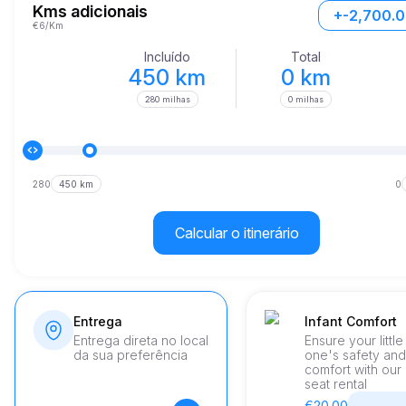
velocidade; o carro também oferece um conforto incomparável e
Kms adicionais
+-2,700.
funcionalidades de ponta. A integração perfeita de materiais de l
€6/Km
tecnologia avançada garante que cada viagem seja não só emoci
mas também opulenta.
Incluído
Total
450 km
0 km
280 milhas
0 milhas
280
450 km
0
Calcular o itinerário
Entrega
Infant Comfort
Entrega direta no local
Ensure your little
da sua preferência
one's safety and
comfort with our
seat rental
€20.00