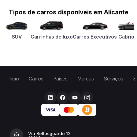
Tipos de carros disponíveis em Alicante
SUV
Carrinhas de luxo
Carros Executivos
Cabriol
Início
Carros
Países
Marcas
Serviços
S
Via Bellosguardo 12