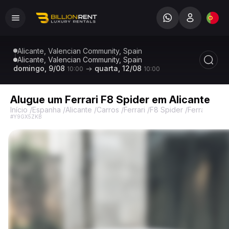
Alicante, Valencian Community, Spain
Alicante, Valencian Community, Spain
domingo, 9/08
quarta, 12/08
10:00
10:00
Alugue um Ferrari F8 Spider em Alicante
Início
/
Espanha
/
Alicante
/
Carros
/
Ferrari
/
F8 Spider
/
Ferrari F8 S
#Y9GX5ZKB