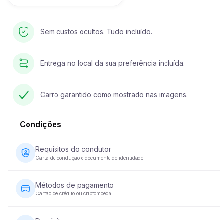
Sem custos ocultos. Tudo incluído.
Entrega no local da sua preferência incluída.
Carro garantido como mostrado nas imagens.
Condições
Requisitos do condutor
Carta de condução e documento de identidade
O condutor deve ter pelo menos 23 anos de idade e possuir 
carta de condução válida. É igualmente necessário um docum
Métodos de pagamento
de identidade (passaporte ou bilhete de identidade nacional).
Cartão de crédito ou criptomoeda
Alguns veículos podem exigir que o condutor tenha a sua cart
condução há pelo menos 2 anos.
O pagamento do aluguer de veículos pode ser efectuado co
cartão de crédito ou moeda criptográfica. O pagamento total é