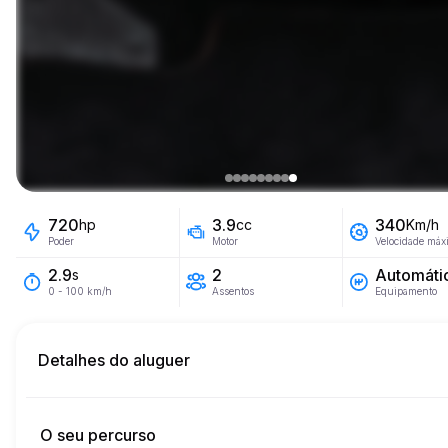
720
3.9
340
hp
cc
Km/h
Poder
Motor
Velocidade máx
2
Automáti
2.9
s
Assentos
Equipamento
0 - 100 km/h
Detalhes do aluguer
Km incluídos
45
aluguer completo
O seu percurso