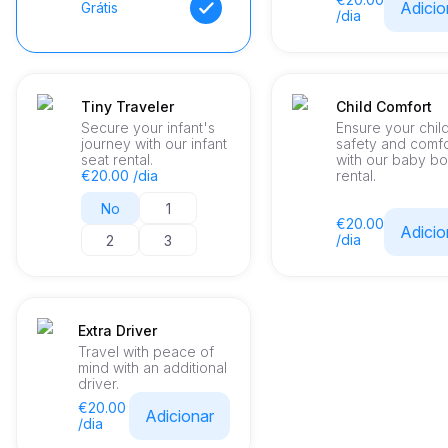
Adicio
Grátis
/dia
Tiny Traveler
Child Comfort
Secure your infant's
Ensure your chil
journey with our infant
safety and comfo
seat rental.
with our baby bo
€20.00 /dia
rental.
No
1
€20.00
Adicio
/dia
2
3
Extra Driver
Travel with peace of
mind with an additional
driver.
€20.00
Adicionar
/dia