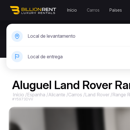
Início
Carros
Países
Local de levantamento
Local de entrega
Aluguel Land Rover Ra
Início
/
Espanha
/
Alicante
/
Carros
/
Land Rover
/
Range R
#Y5973DVV