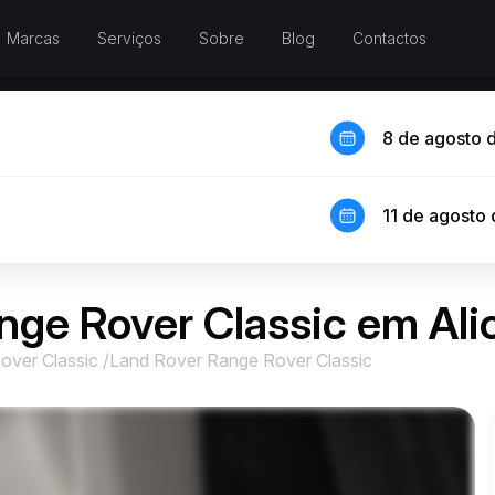
Marcas
Serviços
Sobre
Blog
Contactos
8 de agosto 
11 de agosto
nge Rover Classic em Ali
over Classic
/
Land Rover Range Rover Classic