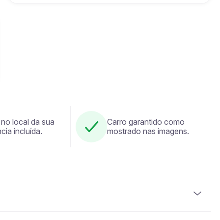
 no local da sua
Carro garantido como
cia incluída.
mostrado nas imagens.
suir uma carta de condução válida. É igualmente