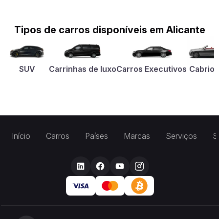
Tipos de carros disponíveis em Alicante
SUV
Carrinhas de luxo
Carros Executivos
Cabriol
Início
Carros
Países
Marcas
Serviços
S