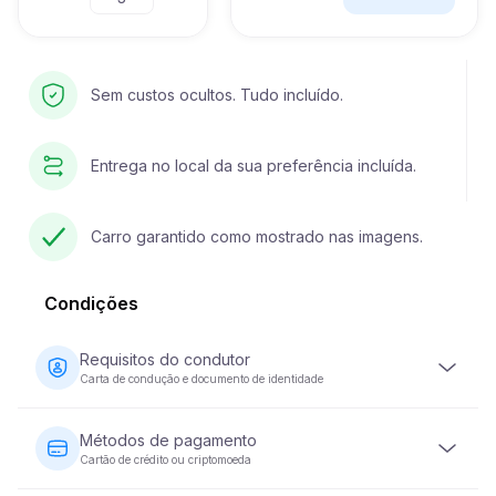
Sem custos ocultos. Tudo incluído.
Entrega no local da sua preferência incluída.
Carro garantido como mostrado nas imagens.
Condições
Requisitos do condutor
Carta de condução e documento de identidade
O condutor deve ter pelo menos 23 anos de idade e
possuir uma carta de condução válida. É igualmente
Métodos de pagamento
necessário um documento de identidade (passaporte ou
Cartão de crédito ou criptomoeda
bilhete de identidade nacional). Alguns veículos podem
exigir que o condutor tenha a sua carta de condução há