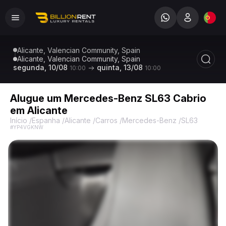
Alicante, Valencian Community, Spain
Alicante, Valencian Community, Spain
segunda, 10/08
quinta, 13/08
10:00
10:00
Alugue um Mercedes-Benz SL63 Cabrio
em Alicante
Início
/
Espanha
/
Alicante
/
Carros
/
Mercedes-Benz
/
SL63 Cabrio
#YP4VGKNW