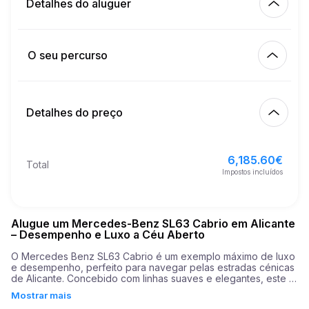
Detalhes do aluguer
Km incluídos
450.00
aluguer completo
O seu percurso
Início
3.00
€
Preço por km extra
10:00
10/08/2026
Detalhes do preço
Acabamento
21
Idade mínima
10:00
13/08/2026
6,185.60
€
Preço de base do aluguer
6,185.60
€
Total
5,000.00
€
Depósito de segurança
Impostos incluídos
Alugue um Mercedes-Benz SL63 Cabrio em Alicante
– Desempenho e Luxo a Céu Aberto
O Mercedes Benz SL63 Cabrio é um exemplo máximo de luxo 
e desempenho, perfeito para navegar pelas estradas cénicas 
de Alicante. Concebido com linhas suaves e elegantes, este 
descapotável não só atrai atenções, mas também promete 
Mostrar mais
uma experiência de condução emocionante. Sob o capô, o 