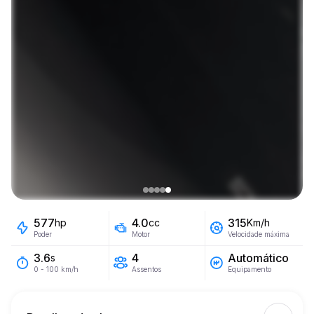
577
4.0
315
hp
cc
Km/h
Poder
Motor
Velocidade máxima
4
Automático
3.6
s
Assentos
Equipamento
0 - 100 km/h