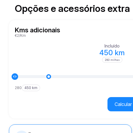
Opções e acessórios extra
Kms adicionais
€2/Km
Incluído
450 km
280 milhas
280
450 km
Calcular 