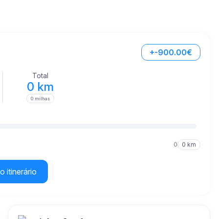
+-900.00€
Total
0 km
0 milhas
0
0 km
o itinerário