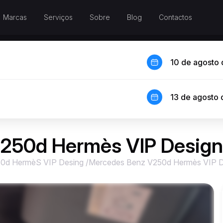
Marcas
Serviços
Sobre
Blog
Contactos
10 de agosto
13 de agosto
250d Hermès VIP Design 
0d HermèS VIP Desing
/
Mercedes Benz V250d Hermès VIP D