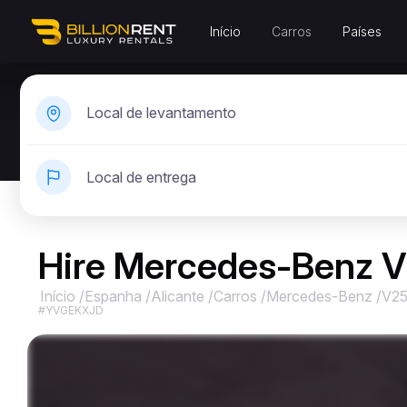
Início
Carros
Países
Local de levantamento
Local de entrega
Hire Mercedes-Benz V
Início
/
Espanha
/
Alicante
/
Carros
/
Mercedes-Benz
/
V25
#YVGEKXJD