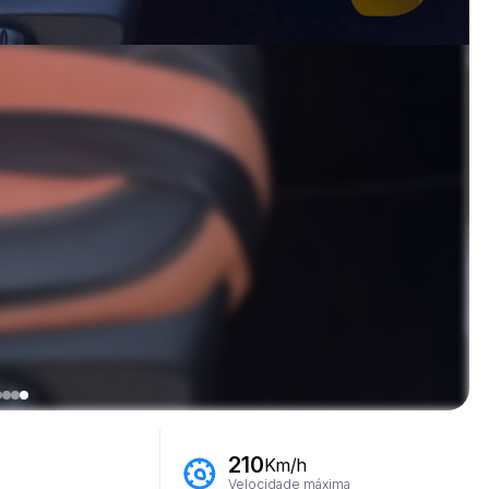
210
Km/h
Velocidade máxima