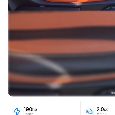
190
2.0
hp
cc
Poder
Motor