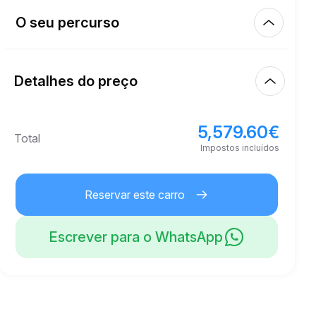
Km incluídos
450.00
aluguer completo
O seu percurso
Início
2.00
€
Preço por km extra
10:00
10/08/2026
Detalhes do preço
Acabamento
21
Idade mínima
10:00
13/08/2026
5,579.60
€
Preço de base do aluguer
5,579.60
€
Total
5,000.00
€
Depósito de segurança
Impostos incluídos
Reservar este carro
Escrever para o WhatsApp