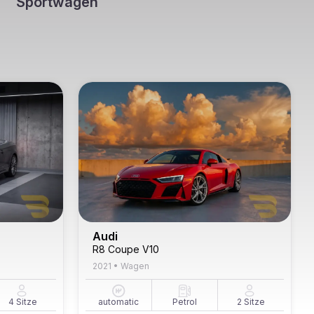
Sportwagen
Audi
R8 Coupe V10
2021
•
Wagen
4
Sitze
automatic
Petrol
2
Sitze