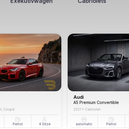
Exekutivwagen
Cabriolets
Audi
A5 Premium Convertible
t, Coupé
2021
•
Cabriolet
Petrol
4
Sitze
automatic
Petrol