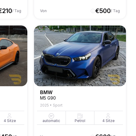
€
210
€
500
/ Tag
Von
/ Tag
BMW
M5 G90
2025
•
Sport
4
Sitze
automatic
Petrol
4
Sitze