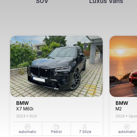
SUV
Luxus Vans
BMW
BMW
X7 M60i
M2
2023
•
SUV
2024
•
Spor
automatic
Petrol
7
Sitze
automatic