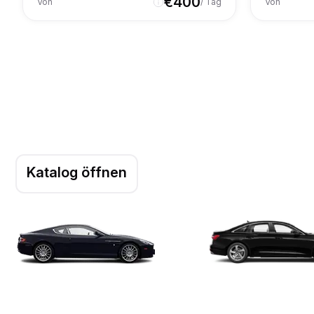
€
400
Von
/ Tag
Von
Katalog öffnen