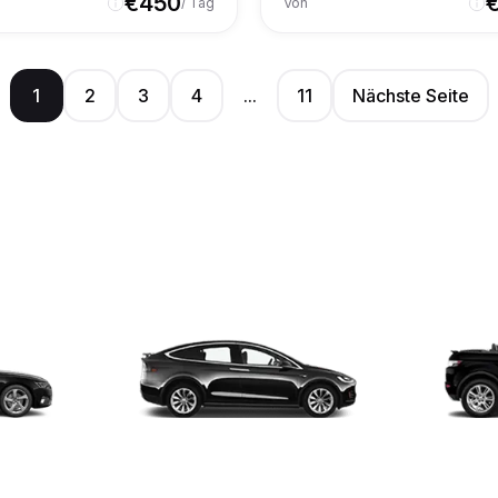
€
450
/ Tag
Von
1
2
3
4
...
11
Nächste Seite