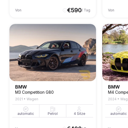
€
590
Von
/ Tag
Von
BMW
BMW
M3 Competition G80
M4 Compet
2021
•
Wagen
2024
•
Wag
automatic
Petrol
4
Sitze
automatic