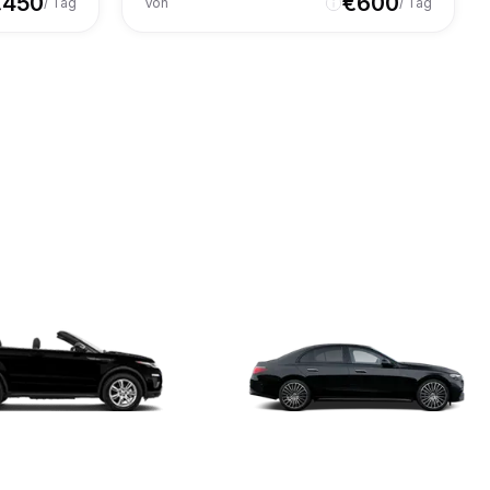
€
450
€
600
/ Tag
Von
/ Tag