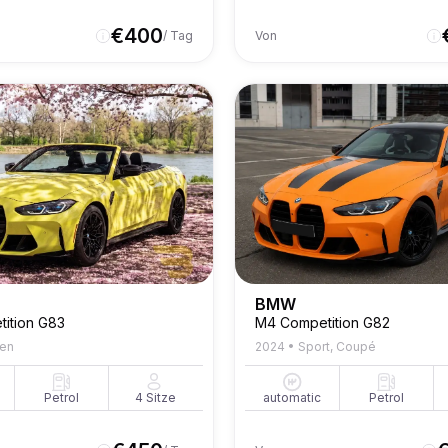
€
400
/ Tag
Von
BMW
ition G83
M4 Competition G82
en
2024
•
Sport, Coupé
Petrol
4
Sitze
automatic
Petrol