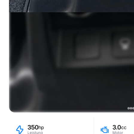
350
3.0
hp
cc
Leistung
Motor