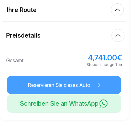
Inklusive Kilometer
450.00
gesamte Miete
Ihre Route
Starten
3.50
€
Preis pro zusätzlichem Kilometer
10:00
10. Aug. 2026
Preisdetails
Fertig
21
Mindestalter
10:00
13. Aug. 2026
4,741.00
€
Grundmietpreis
4,741.00
€
Gesamt
5,000.00
€
Sicherheitskaution
Steuern inbegriffen
Reservieren Sie dieses Auto
Schreiben Sie an WhatsApp