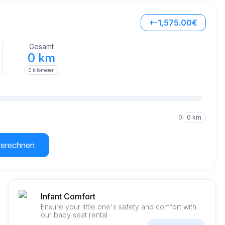
+-1,575.00€
Gesamt
0 km
0 kilometer
0
0 km
berechnen
Infant Comfort
Ensure your little one's safety and comfort with
our baby seat rental