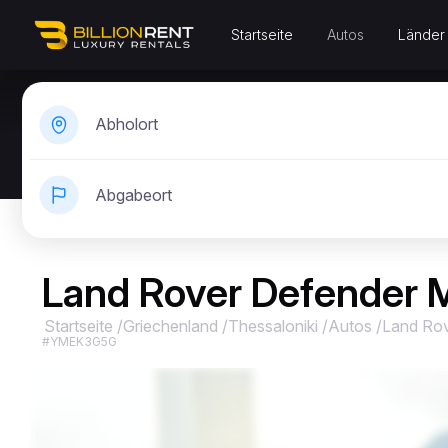
Startseite
Autos
Länder
Abholort
Abgabeort
Land Rover Defender M
Startseite
/
Griechenland
/
Thessaloniki
/
Autos
/
Land Ro
#YMEK3G5G