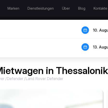
Marken
Dienstleistungen
Über
Blog
Kontakte
10. Aug
13. Aug
ietwagen in Thessalonik
ver
/
Defender
/
Land Rover Defender