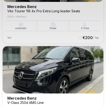
Mercedes Benz
Vito Tourer 116 4x Pro Extra Long leader Seats
2026
•
Kleinbus
automatic
Diesel
9
Sitze
€
200
Von
/ Tag
Mercedes Benz
V-Class 250d AMG Line