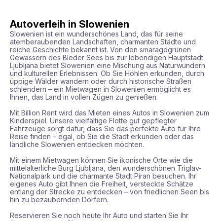
Autoverleih in Slowenien
Slowenien ist ein wunderschönes Land, das für seine 
atemberaubenden Landschaften, charmanten Städte und 
reiche Geschichte bekannt ist. Von den smaragdgrünen 
Gewässern des Bleder Sees bis zur lebendigen Hauptstadt 
Ljubljana bietet Slowenien eine Mischung aus Naturwundern 
und kulturellen Erlebnissen. Ob Sie Höhlen erkunden, durch 
üppige Wälder wandern oder durch historische Straßen 
schlendern – ein Mietwagen in Slowenien ermöglicht es 
Ihnen, das Land in vollen Zügen zu genießen.

Mit Billion Rent wird das Mieten eines Autos in Slowenien zum 
Kinderspiel. Unsere vielfältige Flotte gut gepflegter 
Fahrzeuge sorgt dafür, dass Sie das perfekte Auto für Ihre 
Reise finden – egal, ob Sie die Stadt erkunden oder das 
ländliche Slowenien entdecken möchten.

Mit einem Mietwagen können Sie ikonische Orte wie die 
mittelalterliche Burg Ljubljana, den wunderschönen Triglav-
Nationalpark und die charmante Stadt Piran besuchen. Ihr 
eigenes Auto gibt Ihnen die Freiheit, versteckte Schätze 
entlang der Strecke zu entdecken – von friedlichen Seen bis 
hin zu bezaubernden Dörfern.

Reservieren Sie noch heute Ihr Auto und starten Sie Ihr 