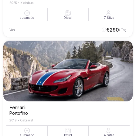
2025
•
Kleinbus
automatic
Diesel
7
Sitze
€
290
Von
/ Tag
Ferrari
Portofino
2019
•
Cabriolet
automatic
Petrol
4
Sitze