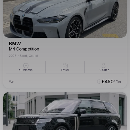
BMW
M4 Competition
2026
•
Sport, Coupé
automatic
Petrol
2
Sitze
€
450
Von
/ Tag