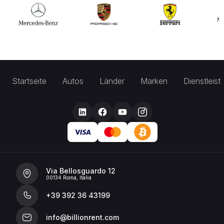
Startseite
Autos
Länder
Marken
Dienstleis
Via Bellosguardo 12
00134 Roma, Italia
+39 392 36 43199
info@billionrent.com