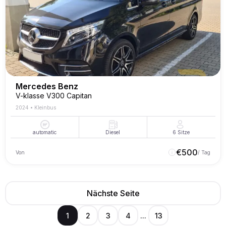
Mercedes Benz
V-klasse V300 Capitan
2024
•
Kleinbus
automatic
Diesel
6
Sitze
€
500
Von
/ Tag
Nächste Seite
1
2
3
4
...
13