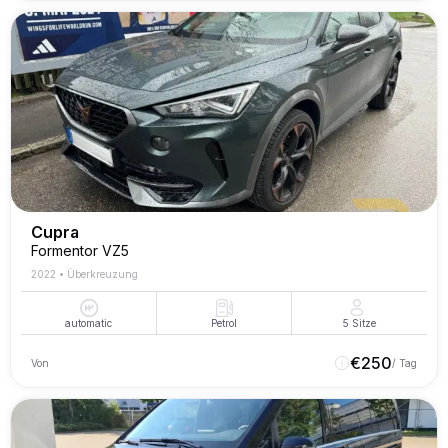
Cupra
Formentor VZ5
2022
•
Überkreuzung
automatic
Petrol
5
Sitze
€
250
Von
/ Tag