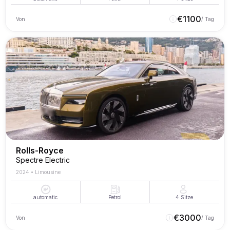
€
1100
Von
/ Tag
Rolls-Royce
Spectre Electric
2024
•
Limousine
automatic
Petrol
4
Sitze
€
3000
Von
/ Tag