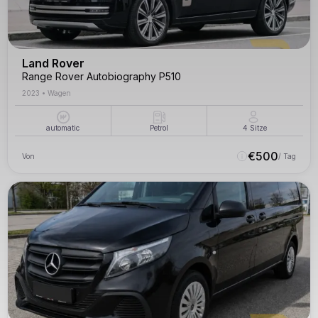
Land Rover
Range Rover Autobiography P510
2023
•
Wagen
automatic
Petrol
4
Sitze
€
500
Von
/ Tag