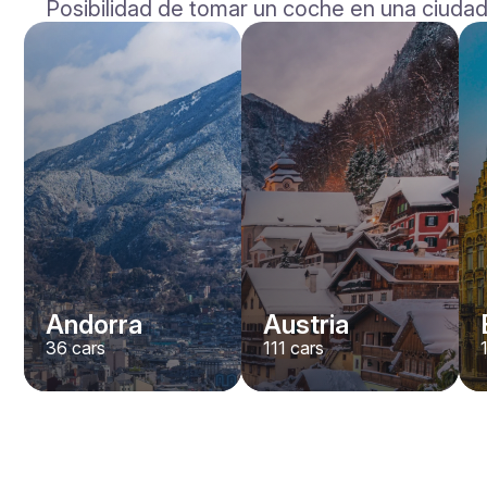
Posibilidad de tomar un coche en una ciudad
Andorra
Austria
36
cars
111
cars