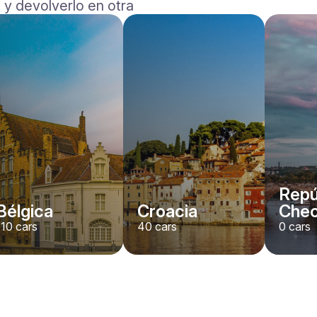
 y devolverlo en otra
Repú
Bélgica
Croacia
Che
110
cars
40
cars
0
cars