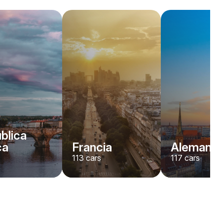
blica
ca
Francia
Alemania
113
cars
117
cars