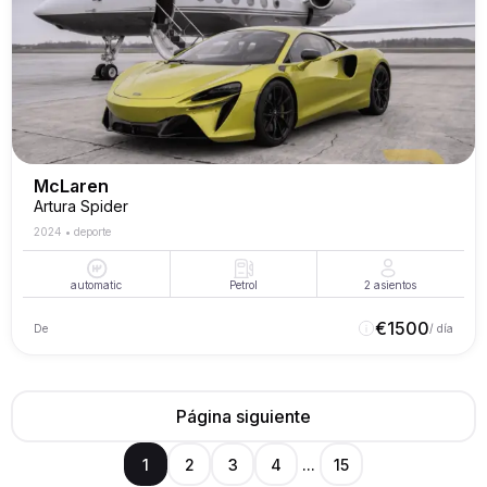
McLaren
Artura Spider
2024
•
deporte
automatic
Petrol
2
asientos
€
1500
De
/ día
Página siguiente
1
2
3
4
...
15