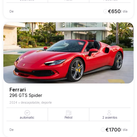
€
650
De
/ día
Ferrari
296 GTS Spider
2024
•
descapotable, deporte
automatic
Petrol
2
asientos
€
1700
De
/ día