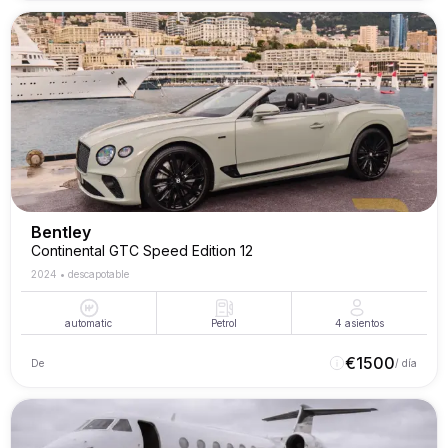
Bentley
Continental GTC Speed Edition 12
2024
•
descapotable
automatic
Petrol
4
asientos
€
1500
De
/ día