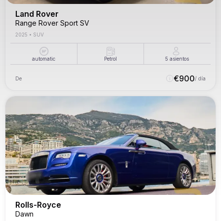
Land Rover
Range Rover Sport SV
2025
•
SUV
automatic
Petrol
5
asientos
€
900
De
/ día
Rolls-Royce
Dawn