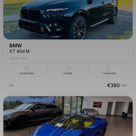
BMW
X7 40d M
2024
•
SUV
automatic
Diesel
7
asientos
€
380
De
/ día