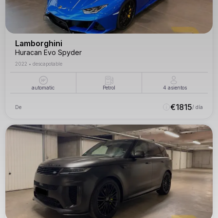
Lamborghini
Huracan Evo Spyder
2022
•
descapotable
automatic
Petrol
4
asientos
€
1815
De
/ día