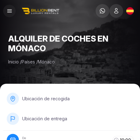
ALQUILER DE COCHES EN
MÓNACO
Inicio
/
Países
/
Mónaco
Ubicación de recogida
Ubicación de entrega
De