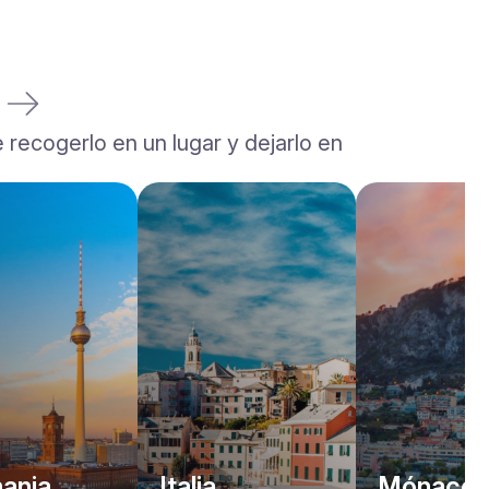
a
 recogerlo en un lugar y dejarlo en
Rolls-Royce
Dawn
/ día
2200
€
Desde
2022
•
descapotable
#
YJPXZKDA
Reserva ahora
ania
Italia
Mónaco