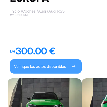
Inicio
/
Coches
/
Audi
/
Audi RS3
#YK95BG5M
300.00 €
De
Verifique los autos disponibles