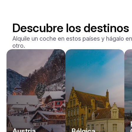
Descubre los destinos
Alquile un coche en estos países y hágalo en
otro.
Mercedes Benz
Maybach S-klasse 580
/ día
750
€
Desde
2021
•
berlina
#
YXWG36PR
Reserva ahora
Austria
Bélgica