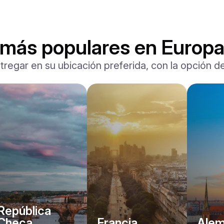
 más populares en Europ
tregar en su ubicación preferida, con la opción de
Ferrari
F8 Spider
/ día
1500
€
Desde
2022
•
descapotable, deporte
#
RNWMPA4V
Reserva ahora
República
Checa
Francia
Alem