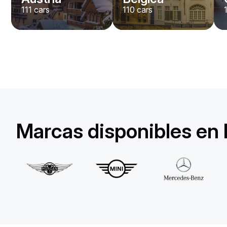
111
cars
110
cars
Lamborghini
Huracan Evo Spyder
/ día
1650
€
Desde
2022
•
descapotable
#
YXDGAQZ7
Reserva ahora
Marcas disponibles en