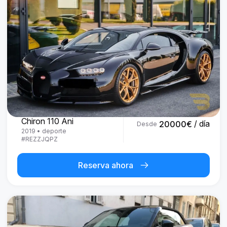
Bugatti
Chiron 110 Ani
/ día
20000
€
Desde
2019
•
deporte
#
REZZJQPZ
Reserva ahora