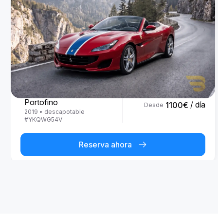
Ferrari
Portofino
/ día
1100
€
Desde
2019
•
descapotable
#
YKQWG54V
Reserva ahora