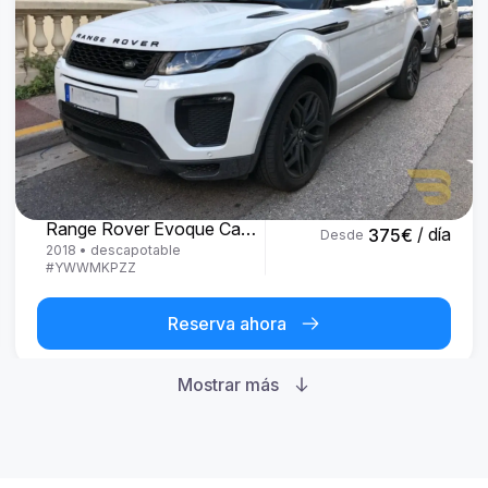
Land Rover
Range Rover Evoque Cabrio
/ día
375
€
Desde
2018
•
descapotable
#
YWWMKPZZ
Reserva ahora
Mostrar más