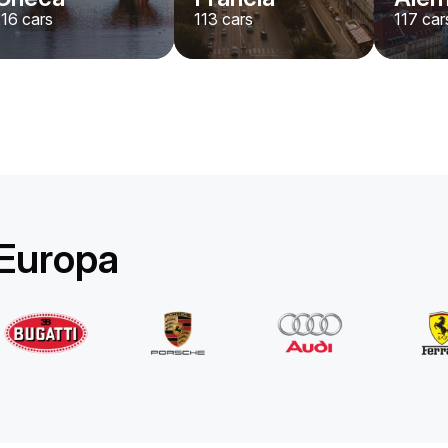
116
cars
113
cars
117
car
Rolls-Royce
Ghost Long
/ día
1750
€
Desde
2022
•
berlina
#
YPKW458N
Reserva ahora
 Europa