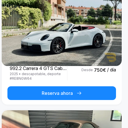
Porsche
992.2 Carrera 4 GTS Cabrio '25
/ día
750
€
Desde
2025
•
descapotable, deporte
#
RE8NGW64
Reserva ahora