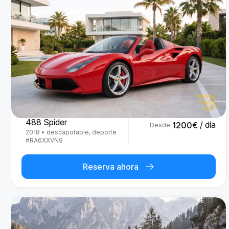
Ferrari
488 Spider
/ día
1200
€
Desde
2018
•
descapotable, deporte
#
RA6XXVN9
Reserva ahora