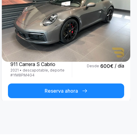
Porsche
911 Carrera S Cabrio
/ día
600
€
Desde
2021
•
descapotable, deporte
#
YM8PM4G4
Reserva ahora