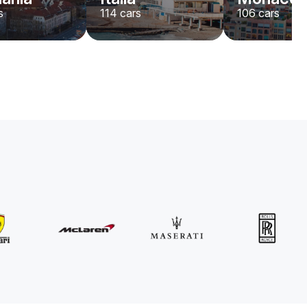
s
114
cars
106
cars
MINI
John Cooper Works Cabrio
/ día
300
€
Desde
2021
•
descapotable
#
R3P5ZB4E
Reserva ahora