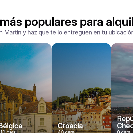
más populares para alqui
on Martin y haz que te lo entreguen en tu ubicació
Repú
Bélgica
Croacia
Che
110
cars
40
cars
0
cars