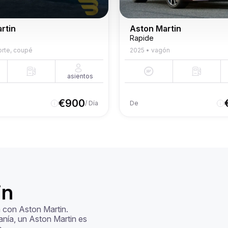
rtin
Aston Martin
Rapide
rte, coupé
2025
•
vagón
asientos
€
900
/ Día
De
in
 con Aston Martin. 
nía, un Aston Martin es 