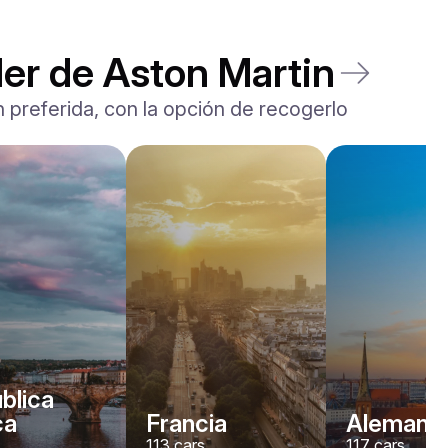
ler de Aston Martin
n preferida, con la opción de recogerlo
blica
ca
Francia
Alemania
113
cars
117
cars