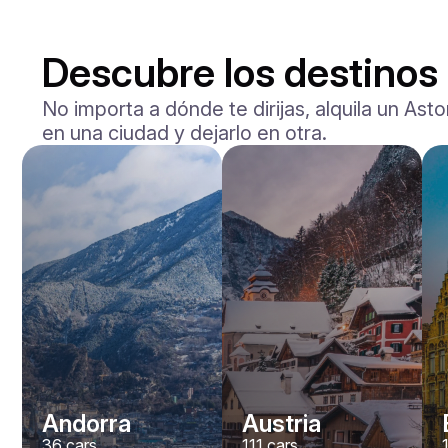
Descubre los destinos 
No importa a dónde te dirijas, alquila un Ast
en una ciudad y dejarlo en otra.
Andorra
Austria
36
cars
111
cars