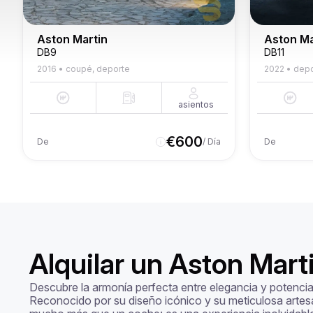
Aston Martin
Aston Ma
DB9
DB11
2016
•
coupé, deporte
2022
•
depo
asientos
€
600
De
/ Día
De
Alquilar un Aston Mart
Descubre la armonía perfecta entre elegancia y potencia
Reconocido por su diseño icónico y su meticulosa artesa