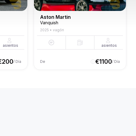
Aston Martin
Vanquish
2025
•
vagón
asientos
asientos
€
200
€
1100
/ Día
De
/ Día