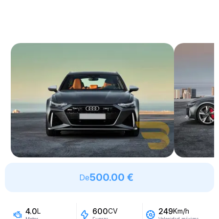
500.00 €
De
4.0
600
249
L
CV
Km/h