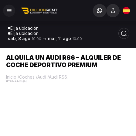
Elija ubicación
Elija ubicación
sáb, 8 ago
mar, 11 ago
10:00
10:00
ALQUILA UN AUDI RS6 – ALQUILER DE
COCHE DEPORTIVO PREMIUM
Inicio
/
Coches
/
Audi
/
Audi RS6
#Y6N4ADQQ