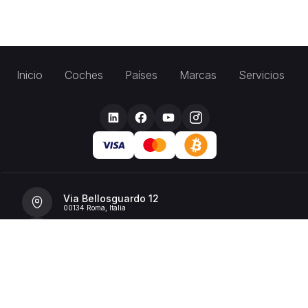
Inicio
Coches
Países
Marcas
Servicios
Via Bellosguardo 12
00134 Roma, Italia
+39 392 36 43199
info@billionrent.com
P.IVA (VAT): 16591601006