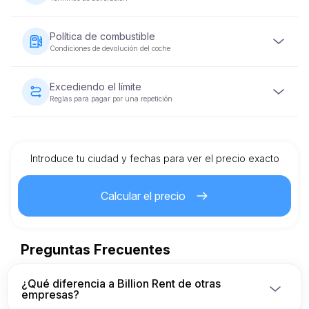
asegurar su reservación.
Se requerirá un depósito de seguridad reembolsable
antes de entregar el vehículo. El monto del depósito varía
Política de combustible
según la categoría del vehículo y se devolverá dentro de
Condiciones de devolución del coche
5-10 días hábiles después de que el vehículo se
devuelva en condiciones aceptables.
El vehículo debe devolverse con el mismo nivel de
combustible con el que se proporcionó.
Excediendo el límite
Reglas para pagar por una repetición
Cada alquiler de vehículo viene con un límite de
kilometraje preestablecido. Si se excede el límite, se
aplicará un cargo adicional por kilómetro, según lo
especificado en el contrato de alquiler.
Introduce tu ciudad y fechas para ver el precio exacto
Calcular el precio
Preguntas Frecuentes
¿Qué diferencia a Billion Rent de otras
empresas?