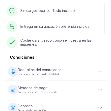
Sin cargos ocultos. Todo incluido.
Entrega en su ubicación preferida incluida.
Coche garantizado como se muestra en las
imágenes.
Condiciones
Requisitos del controlador
Licencia y documento de identidad
El conductor debe tener al menos 23 años y poseer una
licencia de conducir válida. También se requiere un
Métodos de pago
documento de identidad (pasaporte o ID nacional).
Tarjeta de crédito o Criptomoneda
Algunos vehículos pueden requerir que el conductor
haya tenido su licencia durante un mínimo de 2 años.
Los pagos por alquiler de vehículos se pueden realizar
con tarjeta de crédito o criptomoneda. Se requiere el
Depósito
pago completo en el momento de la reserva para
Términos de devolución