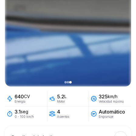
640
5.2
325
CV
L
km/h
Energía
Motor
Velocidad máxima
4
Automático
3.1
seg
Asientos
Engranaje
0 - 100 km/h