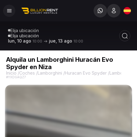
Elija ubicación
Elija ubicación
lun, 10 ago
jue, 13 ago
10:00
10:00
Alquila un Lamborghini Huracán Evo
Spyder en Niza
Inicio
/
Coches
/
Lamborghini
/
Huracan Evo Spyder
/
Lamborghini 
#YXDGAQZ7