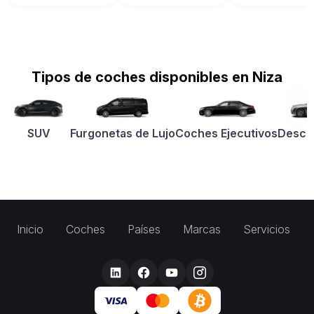
Tipos de coches disponibles en Niza
SUV
Furgonetas de Lujo
Coches Ejecutivos
Desca
Inicio
Coches
Países
Marcas
Servicios