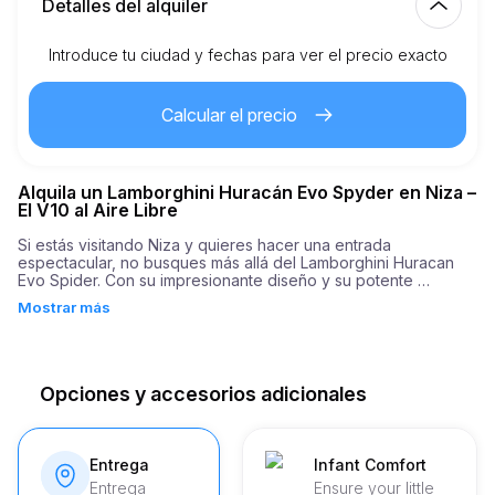
Detalles del alquiler
Introduce tu ciudad y fechas para ver el precio exacto
Km incluidos
150.00
alquiler completo
Calcular el precio
6.00
€
Precio por km extra
Alquila un Lamborghini Huracán Evo Spyder en Niza –
21
Edad mínima
El V10 al Aire Libre
Si estás visitando Niza y quieres hacer una entrada 
espectacular, no busques más allá del Lamborghini Huracan 
10,000.00
€
Depósito de seguridad
Evo Spider. Con su impresionante diseño y su potente 
rendimiento, este supercoche es el epítome del lujo y el estilo. 
Mostrar más
Ya sea que estés paseando por la ciudad o visitando playas 
relajantes, este vehículo promete una experiencia inolvidable.

El Huracan Evo Spider cuenta con un formidable motor de 640 
caballos de fuerza que ofrece una aceleración de infarto, 
Opciones y accesorios adicionales
alcanzando de 0 a 100 km/h en apenas 3.1 segundos. Este 
nivel de potencia garantiza una conducción emocionante. El 
distintivo rugido del motor es solo uno de los detalles únicos 
que distinguen a este Lamborghini de otros coches 
Entrega
Infant Comfort
deportivos. 

Entrega
Ensure your little