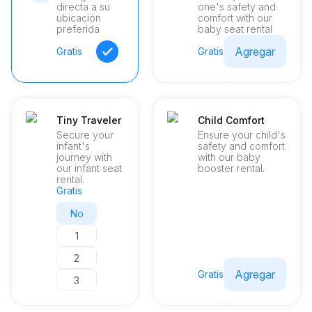
directa a su
one's safety and
El elegante diseño del Huracan Evo Spider no se trata solo de 
ubicación
comfort with our
estética, sino también de rendimiento.
preferida
baby seat rental
Agregar
Gratis
Gratis
Tiny Traveler
Child Comfort
Secure your
Ensure your child's
infant's
safety and comfort
journey with
with our baby
our infant seat
booster rental.
rental.
Gratis
No
1
2
Agregar
Gratis
3