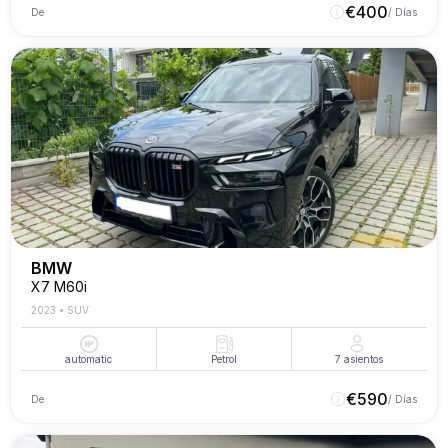
€
400
De
/ Días
BMW
X7 M60i
2023
•
SUV
automatic
Petrol
7
asientos
€
590
De
/ Días