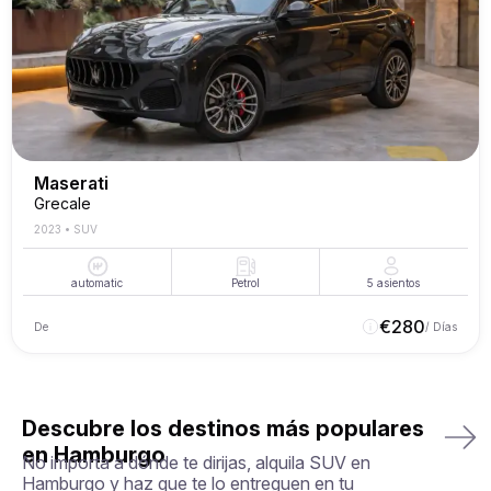
Maserati
Grecale
2023
•
SUV
automatic
Petrol
5
asientos
€
280
De
/ Días
Descubre los destinos más populares
en Hamburgo
No importa a dónde te dirijas, alquila SUV en
Hamburgo y haz que te lo entreguen en tu