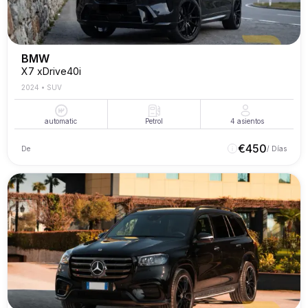
BMW
X7 xDrive40i
2024
•
SUV
automatic
Petrol
4
asientos
€
450
De
/ Días