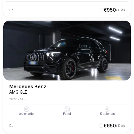
€
950
De
/ Días
Mercedes Benz
AMG GLE
2022
•
SUV
automatic
Petrol
5
asientos
€
650
De
/ Días