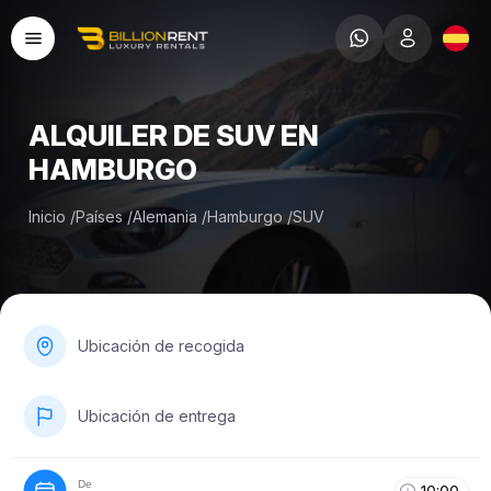
ALQUILER DE SUV EN
HAMBURGO
Inicio
/
Países
/
Alemania
/
Hamburgo
/
SUV
Ubicación de recogida
Ubicación de entrega
De