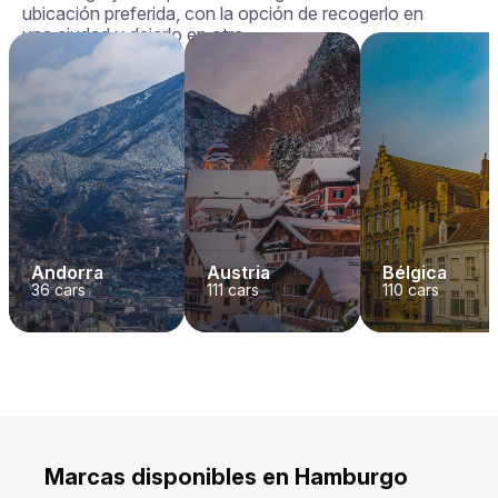
ubicación preferida, con la opción de recogerlo en
una ciudad y dejarlo en otra.
Andorra
Austria
Bélgica
36
cars
111
cars
110
cars
Marcas disponibles en Hamburgo