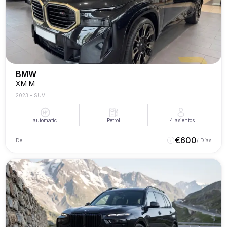
BMW
XM M
2023
•
SUV
automatic
Petrol
4
asientos
€
600
De
/ Días