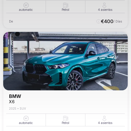
automatic
Petrol
4
asientos
€
400
De
/ Días
BMW
X6
2025
•
SUV
automatic
Petrol
4
asientos