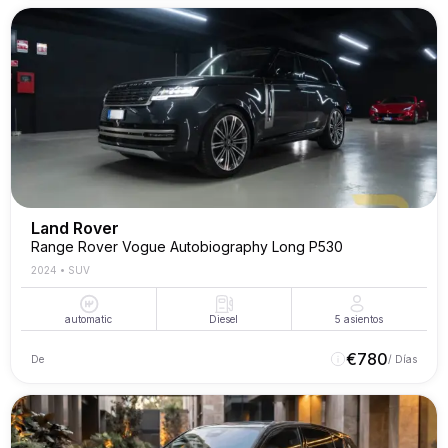
Land Rover
Range Rover Vogue Autobiography Long P530
2024
•
SUV
automatic
Diesel
5
asientos
€
780
De
/ Días