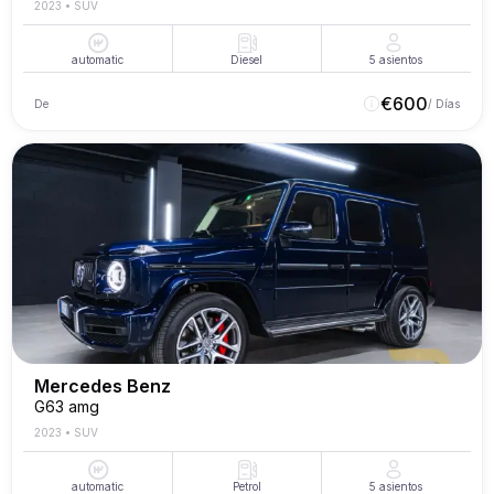
2023
•
SUV
automatic
Diesel
5
asientos
€
600
De
/ Días
Mercedes Benz
G63 amg
2023
•
SUV
automatic
Petrol
5
asientos