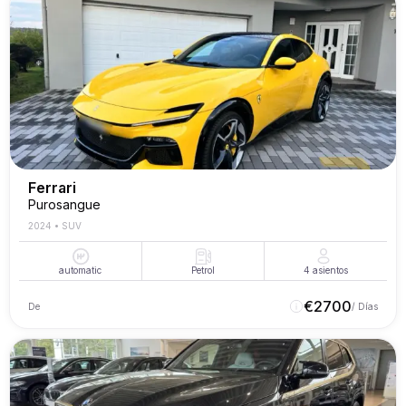
Ferrari
Purosangue
2024
•
SUV
automatic
Petrol
4
asientos
€
2700
De
/ Días