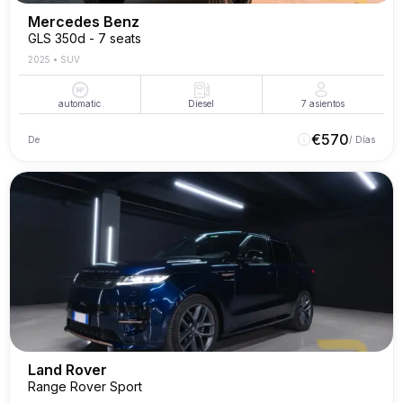
Mercedes Benz
GLS 350d - 7 seats
2025
•
SUV
automatic
Diesel
7
asientos
€
570
De
/ Días
Land Rover
Range Rover Sport