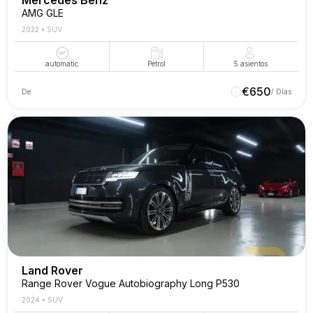
Mercedes Benz
AMG GLE
2022
•
SUV
automatic
Petrol
5
asientos
€
650
De
/ Días
Land Rover
Range Rover Vogue Autobiography Long P530
2024
•
SUV