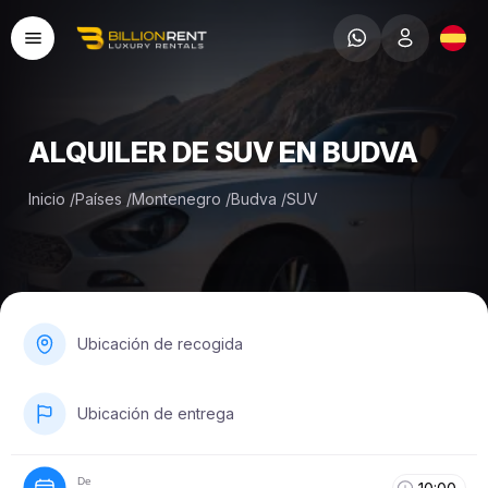
ALQUILER DE SUV EN BUDVA
Inicio
/
Países
/
Montenegro
/
Budva
/
SUV
Ubicación de recogida
Ubicación de entrega
De