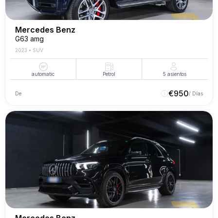
Mercedes Benz
G63 amg
2023
•
SUV
automatic
Petrol
5
asientos
€
950
De
/ Días