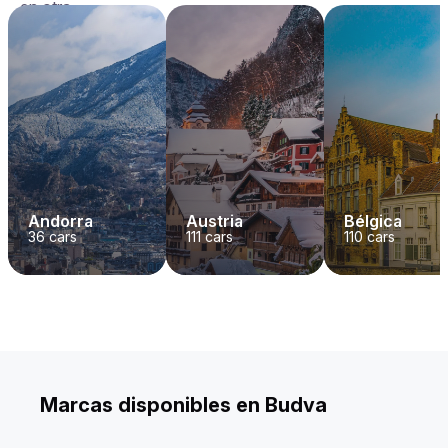
en otra.
Andorra
Austria
Bélgica
36
cars
111
cars
110
cars
Marcas disponibles en Budva