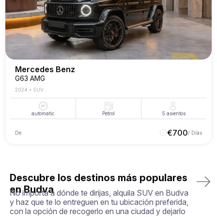
Mercedes Benz
G63 AMG
2024
•
SUV
automatic
Petrol
5
asientos
€
700
De
/ Días
Descubre los destinos más populares
en Budva
No importa a dónde te dirijas, alquila SUV en Budva
y haz que te lo entreguen en tu ubicación preferida,
con la opción de recogerlo en una ciudad y dejarlo