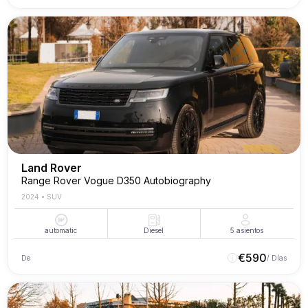
Land Rover
Range Rover Vogue D350 Autobiography
2024
•
SUV
automatic
Diesel
5
asientos
€
590
De
/ Días