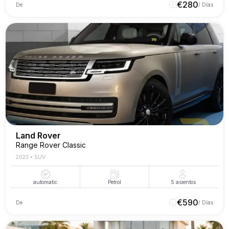
€
280
De
/ Días
Land Rover
Range Rover Classic
2023
•
SUV
automatic
Petrol
5
asientos
€
590
De
/ Días