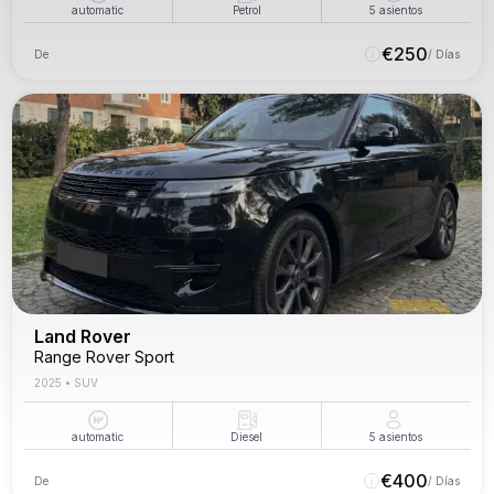
automatic
Petrol
5
asientos
€
250
De
/ Días
Land Rover
Range Rover Sport
2025
•
SUV
automatic
Diesel
5
asientos
€
400
De
/ Días