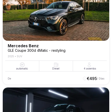
Mercedes Benz
GLE Coupe 300d 4Matic - restyling
2025
•
SUV
automatic
Diesel
4
asientos
€
495
De
/ Días