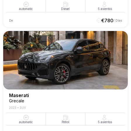
automatic
Diesel
5
asientos
€
780
De
/ Días
Maserati
Grecale
2023
•
SUV
automatic
Petrol
5
asientos