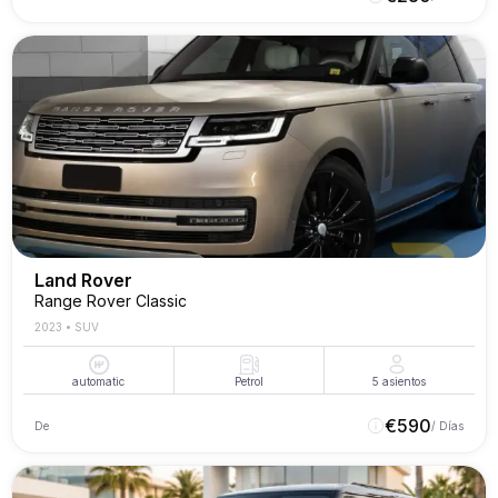
Land Rover
Range Rover Classic
2023
•
SUV
automatic
Petrol
5
asientos
€
590
De
/ Días