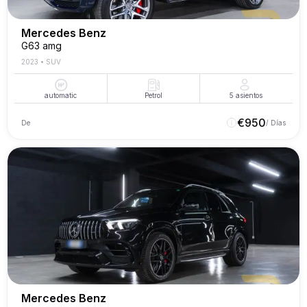
Mercedes Benz
G63 amg
2023
•
SUV
automatic
Petrol
5
asientos
€
950
De
/ Días
Mercedes Benz