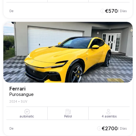
€
570
De
/ Días
Ferrari
Purosangue
2024
•
SUV
automatic
Petrol
4
asientos
€
2700
De
/ Días