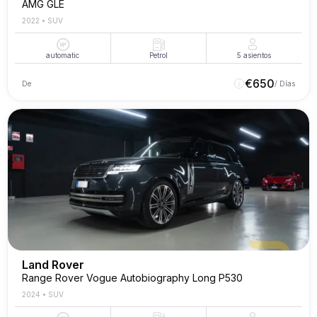
AMG GLE
2022
•
SUV
automatic
Petrol
5
asientos
€
650
De
/ Días
Land Rover
Range Rover Vogue Autobiography Long P530
2024
•
SUV