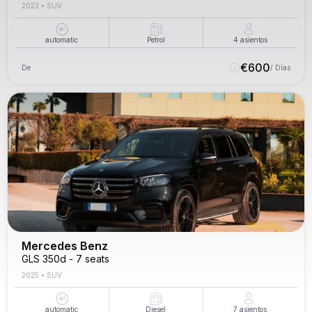
2023
•
SUV
automatic
Petrol
4
asientos
€
600
De
/ Días
Mercedes Benz
GLS 350d - 7 seats
2025
•
SUV
automatic
Diesel
7
asientos