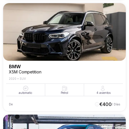
BMW
X5M Competition
2020
•
SUV
automatic
Petrol
4
asientos
€
400
De
/ Días