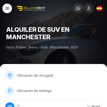
ALQUILER DE SUV EN
MANCHESTER
Inicio
/
Países
/
Reino Unido
/
Manchester
/
SUV
Ubicación de recogida
Ubicación de entrega
De