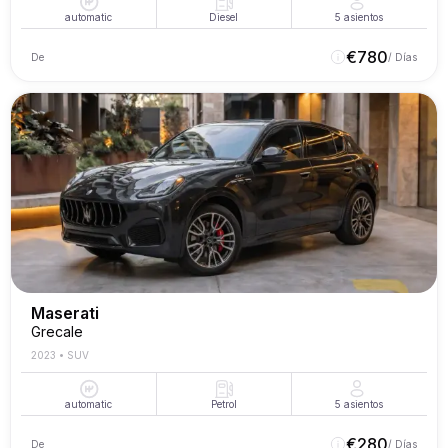
automatic
Diesel
5
asientos
€
780
De
/ Días
Maserati
Grecale
2023
•
SUV
automatic
Petrol
5
asientos
€
280
De
/ Días