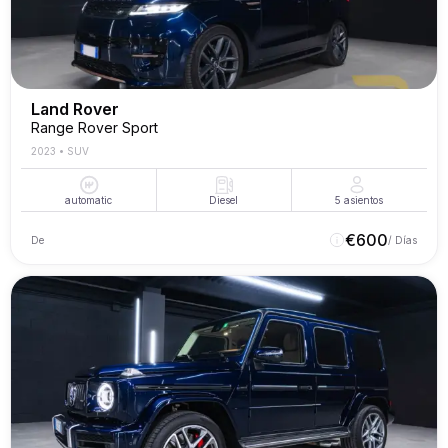
Land Rover
Range Rover Sport
2023
•
SUV
automatic
Diesel
5
asientos
€
600
De
/ Días