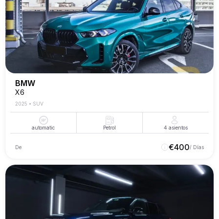
BMW
X6
2025
•
SUV
automatic
Petrol
4
asientos
€
400
De
/ Días