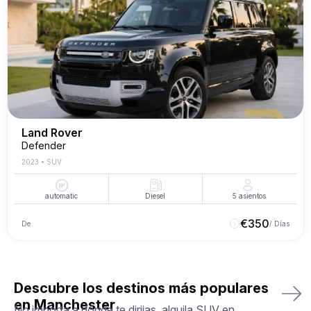
Land Rover
Defender
2023
•
SUV
automatic
Diesel
5
asientos
€
350
De
/ Días
Descubre los destinos más populares
en Manchester
No importa a dónde te dirijas, alquila SUV en