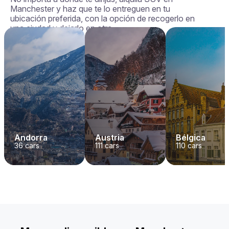
Manchester y haz que te lo entreguen en tu
ubicación preferida, con la opción de recogerlo en
una ciudad y dejarlo en otra.
Andorra
Austria
Bélgica
36
cars
111
cars
110
cars