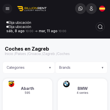
Elija ubicación
Elija ubicación
sáb, 8 ago
mar, 11 ago
10:00
10:00
Coches en Zagreb
Inicio
/
Países
/
Croacia
/
Zagreb
/
Coches
Categories
Brands
▾
▾
Abarth
BMW
595
4 series