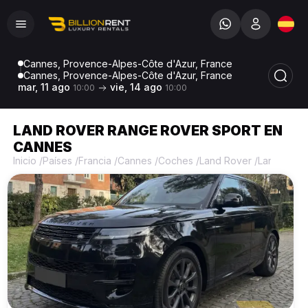
Cannes, Provence-Alpes-Côte d'Azur, France
Cannes, Provence-Alpes-Côte d'Azur, France
mar, 11 ago
vie, 14 ago
10:00
10:00
LAND ROVER RANGE ROVER SPORT EN
CANNES
Inicio
/
Países
/
Francia
/
Cannes
/
Coches
/
Land Rover
/
Land Rove