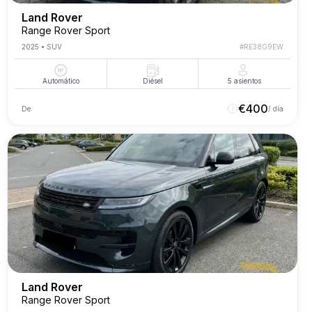
Land Rover
Range Rover Sport
2025
•
SUV
#
RE38G9EW
Automático
Diésel
5
asientos
€
400
De
/ día
Land Rover
Range Rover Sport