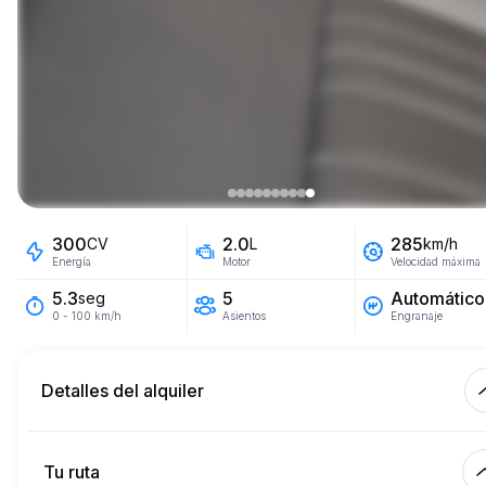
300
2.0
285
CV
L
km/h
Energía
Motor
Velocidad máxima
5
Automático
5.3
seg
Asientos
Engranaje
0 - 100 km/h
Detalles del alquiler
Km incluidos
450.
alquiler completo
Tu ruta