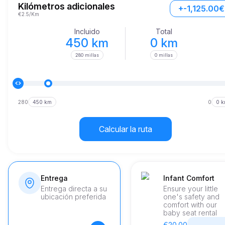
Kilómetros adicionales
+-1,125.00€
€2.5/Km
Incluido
Total
450 km
0 km
280 millas
0 millas
280
450 km
0
0 
Calcular la ruta
Entrega
Infant Comfort
Entrega directa a su
Ensure your little
ubicación preferida
one's safety and
comfort with our
baby seat rental
€20.00