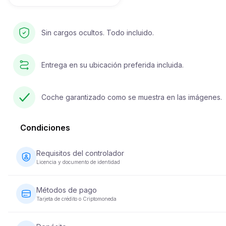
Sin cargos ocultos. Todo incluido.
Entrega en su ubicación preferida incluida.
Coche garantizado como se muestra en las imágenes.
Condiciones
Requisitos del controlador
Licencia y documento de identidad
El conductor debe tener al menos 23 años y poseer una licenc
de conducir válida. También se requiere un documento de
Métodos de pago
identidad (pasaporte o ID nacional). Algunos vehículos puede
Tarjeta de crédito o Criptomoneda
requerir que el conductor haya tenido su licencia durante un
mínimo de 2 años.
Los pagos por alquiler de vehículos se pueden realizar con
tarjeta de crédito o criptomoneda. Se requiere el pago compl