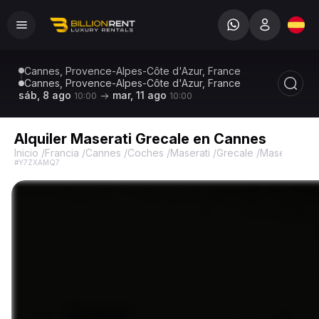
Cannes, Provence-Alpes-Côte d'Azur, France
Cannes, Provence-Alpes-Côte d'Azur, France
sáb, 8 ago
mar, 11 ago
10:00
10:00
Alquiler Maserati Grecale en Cannes
Inicio
/
Francia
/
Cannes
/
Coches
/
Maserati
/
Grecale
/
Maserati Gr
#Y7ZXAMQ7