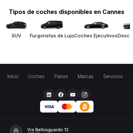
Tipos de coches disponibles en Cannes
SUV
Furgonetas de Lujo
Coches Ejecutivos
Desca
Inicio
Coches
Países
Marcas
Servicios
Via Bellosguardo 12