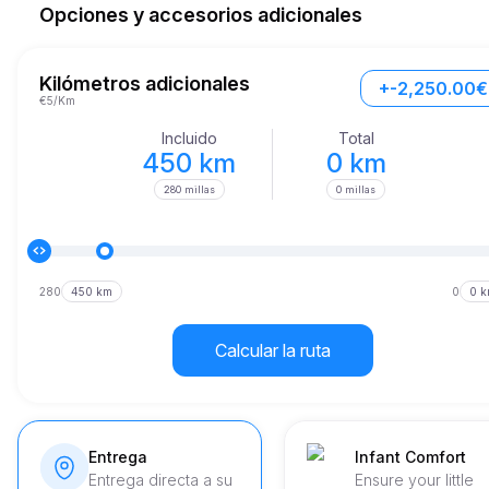
Cuando estés cruzando por las encantadoras calles de Cannes, 
Opciones y accesorios adicionales
estarás rodeado de una cabina que ofrece la máxima comodidad 
tecnología. El amplio interior del vehículo garantiza que puedas vi
con la familia o amigos en total relajación, mientras que el avanza
sistema de entretenimiento te mantiene conectado y entretenido.
Kilómetros adicionales
+-2,250.00€
€5/Km
Incluido
Total
450 km
0 km
280 millas
0 millas
280
450 km
0
0 
Calcular la ruta
Entrega
Infant Comfort
Entrega directa a su
Ensure your little