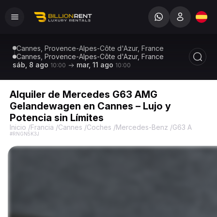
Cannes, Provence-Alpes-Côte d'Azur, France
Cannes, Provence-Alpes-Côte d'Azur, France
sáb, 8 ago
mar, 11 ago
10:00
10:00
Alquiler de Mercedes G63 AMG
Gelandewagen en Cannes – Lujo y
Potencia sin Límites
Inicio
/
Francia
/
Cannes
/
Coches
/
Mercedes-Benz
/
G63 AMG
/
Me
#RNGN5K3J