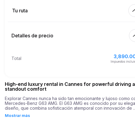
Km incluidos
450.
alquiler completo
Tu ruta
Empezar
5.00
Precio por km extra
10:00
8 ago 2026
Detalles de precio
Terminar
Edad mínima
10:00
11 ago 2026
3,890.00
Precio básico de alquiler
3,890.0
Total
8,000.00
Depósito de seguridad
Impuestos inclui
High-end luxury rental in Cannes for powerful driving 
standout comfort
Explorar Cannes nunca ha sido tan emocionante y lujoso como co
Mercedes-Benz G63 AMG. El G63 AMG es conocido por su elega
diseño, que combina sofisticación atemporal con innovación de 
vanguardia. Su potente motor V8 biturbo de 4.0 litros ofrece 
Mostrar más
emocionantes 577 caballos de fuerza, impulsando el auto de 0 a 
km/h en solo 4.5 segundos. Esto no solo lo convierte en un place
conducir, sino también en una maravilla de excelencia en ingenierí