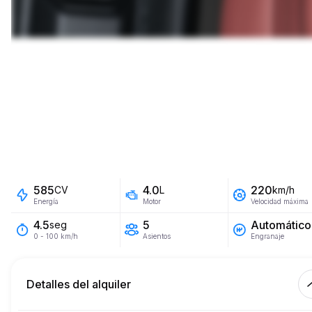
585
4.0
220
CV
L
km/h
Energía
Motor
Velocidad máxima
5
Automático
4.5
seg
Asientos
Engranaje
0 - 100 km/h
Detalles del alquiler