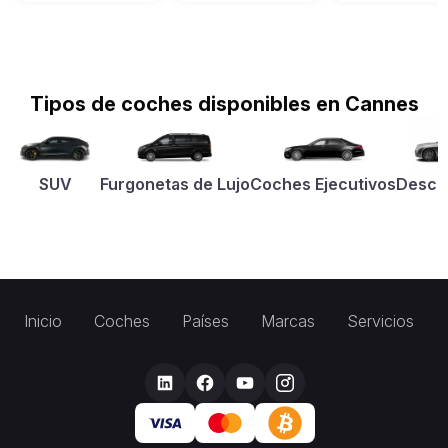
Tipos de coches disponibles en Cannes
SUV
Furgonetas de Lujo
Coches Ejecutivos
Desca
Inicio
Coches
Países
Marcas
Servicios