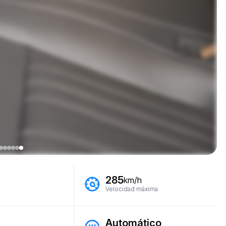
285
km/h
Velocidad máxima
Automático