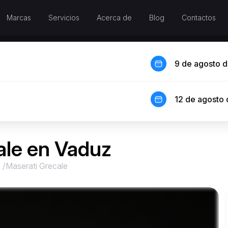
Marcas
Servicios
Acerca de
Blog
Contactos
9 de agosto 
12 de agosto
ale en Vaduz
e
/
Maserati Grecale