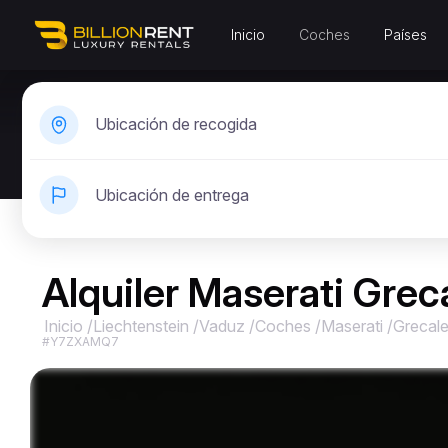
Inicio
Coches
Países
Ubicación de recogida
Ubicación de entrega
Alquiler Maserati Grec
Inicio
/
Liechtenstein
/
Vaduz
/
Coches
/
Maserati
/
Grecal
#Y7ZXAMQ7