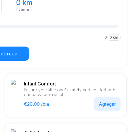
0 km
0 millas
0
0 km
r la ruta
Infant Comfort
Ensure your little one's safety and comfort with
our baby seat rental
€20.00 /día
Agregar