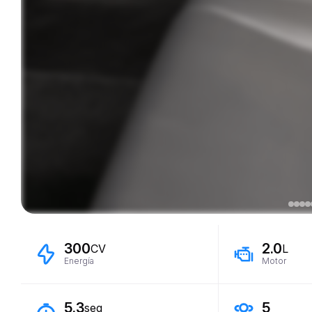
300
2.0
CV
L
Energía
Motor
5.3
5
seg