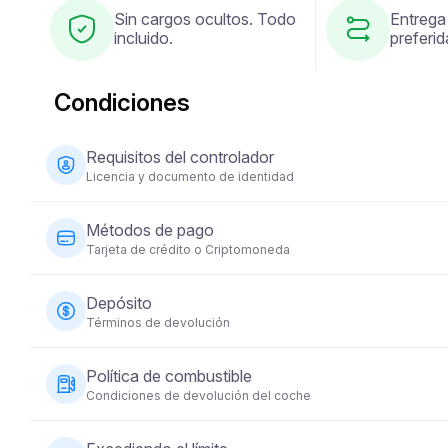
Sin cargos ocultos. Todo
Entrega
incluido.
preferid
Condiciones
Requisitos del controlador
Licencia y documento de identidad
El conductor debe tener al menos 23 años y poseer una 
Métodos de pago
documento de identidad (pasaporte o ID nacional). Alg
Tarjeta de crédito o Criptomoneda
tenido su licencia durante un mínimo de 2 años.
Los pagos por alquiler de vehículos se pueden realizar c
Depósito
completo en el momento de la reserva para asegurar su
Términos de devolución
Se requerirá un depósito de seguridad reembolsable ante
Política de combustible
según la categoría del vehículo y se devolverá dentro d
Condiciones de devolución del coche
devuelva en condiciones aceptables.
El vehículo debe devolverse con el mismo nivel de comb