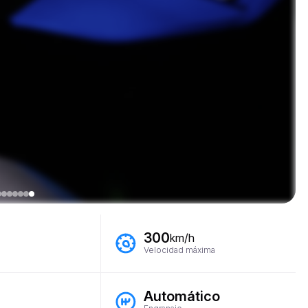
300
km/h
Velocidad máxima
Automático