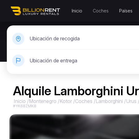
Inicio
Coches
Países
Ubicación de recogida
Ubicación de entrega
Alquile Lamborghini Ur
Inicio
/
Montenegro
/
Kotor
/
Coches
/
Lamborghini
/
Urus
#YK68ZMK8