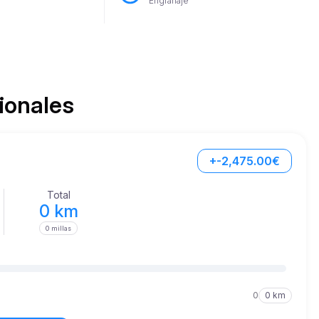
Engranaje
ionales
+-2,475.00€
Total
0 km
0 millas
0
0 km