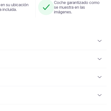
Coche garantizado como
 en su ubicación
se muestra en las
a incluida.
imágenes.
licencia de conducir válida. También se requiere un
unos vehículos pueden requerir que el conductor haya
on tarjeta de crédito o criptomoneda. Se requiere el pago
 reservación.
s de entregar el vehículo. El monto del depósito varía
e 5-10 días hábiles después de que el vehículo se
ustible con el que se proporcionó.