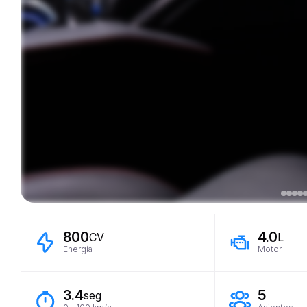
800
4.0
CV
L
Energía
Motor
3.4
5
seg