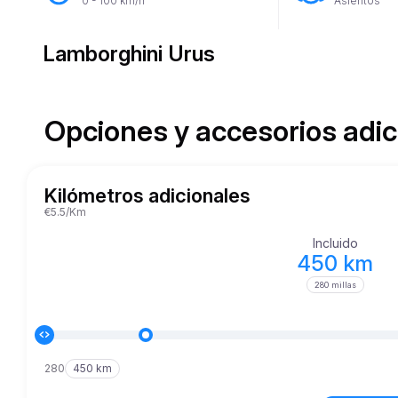
0 - 100 km/h
Asientos
Lamborghini Urus
Opciones y accesorios adic
Kilómetros adicionales
€5.5/Km
Incluido
450 km
280 millas
280
450 km