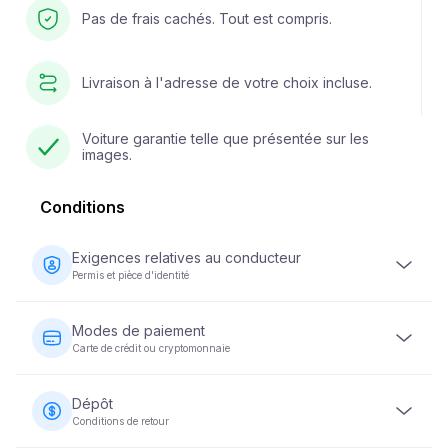
Pas de frais cachés. Tout est compris.
Livraison à l'adresse de votre choix incluse.
Voiture garantie telle que présentée sur les
images.
Conditions
Exigences relatives au conducteur
Permis et pièce d'identité
Le conducteur doit être âgé d'au moins 23 ans et être
titulaire d'un permis de conduire valide. Une pièce
Modes de paiement
d'identité (passeport ou carte d'identité nationale) est
Carte de crédit ou cryptomonnaie
également requise. Certains véhicules peuvent exiger
que le conducteur soit titulaire d'un permis de conduire
Les paiements pour la location de véhicules peuvent être
depuis au moins 2 ans.
effectués par carte de crédit ou en cryptomonnaie. Le
Dépôt
paiement intégral est exigé au moment de la réservation
Conditions de retour
afin de garantir votre réservation.