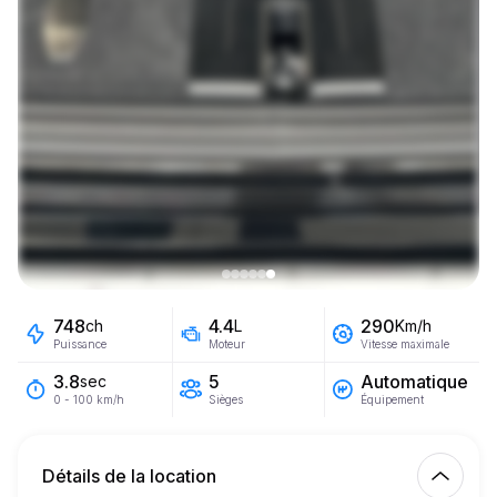
748
4.4
290
ch
L
Km/h
Puissance
Moteur
Vitesse maximale
5
Automatique
3.8
sec
Sièges
Équipement
0 - 100 km/h
Détails de la location