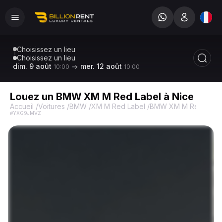
Choisissez un lieu
Choisissez un lieu
dim. 9 août
mer. 12 août
10:00
10:00
Louez un BMW XM M Red Label à Nice
Accueil
/
Voitures
/
BMW
/
XM M Red Label
/
BMW XM M Red Labe
#YXG9JMVZ