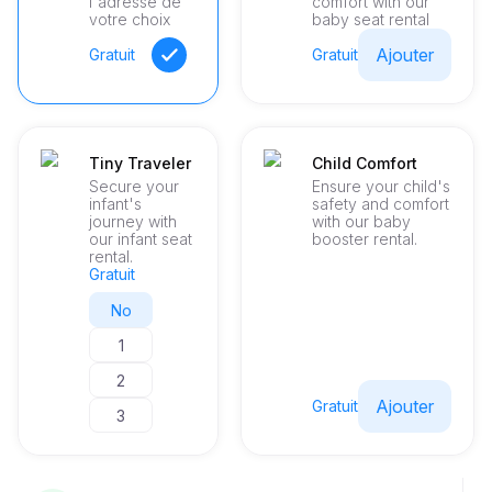
l'adresse de
comfort with our
de rester connecté et divertis.
votre choix
baby seat rental
Ajouter
Gratuit
Gratuit
Tiny Traveler
Child Comfort
Secure your
Ensure your child's
infant's
safety and comfort
journey with
with our baby
our infant seat
booster rental.
rental.
Gratuit
No
1
2
Ajouter
Gratuit
3