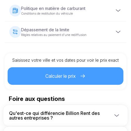
Une caution remboursable sera demandée avant la
remise du véhicule. Le montant de la caution varie en
Politique en matière de carburant
fonction de la catégorie du véhicule et sera restitué dans
Conditions de restitution du véhicule
un délai de 5 à 10 jours ouvrables après la restitution du
véhicule en bon état.
Le véhicule doit être restitué avec le même niveau de
carburant qu'au moment de la remise du véhicule.
Dépassement de la limite
Règles relatives au paiement d'une rediffusion
Chaque location de véhicule est assortie d'une limite de
kilométrage prédéfinie. Si cette limite est dépassée, des
frais supplémentaires par kilomètre seront facturés,
comme indiqué dans le contrat de location.
Saisissez votre ville et vos dates pour voir le prix exact
Calculer le prix
Foire aux questions
Qu'est-ce qui différencie Billion Rent des
autres entreprises ?
Nous sommes une entreprise allemande qui 