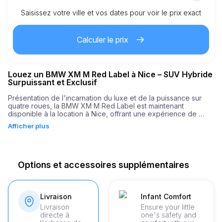
Saisissez votre ville et vos dates pour voir le prix exact
Km inclus
150.00
location complète
Calculer le prix
3.00
€
Prix au km supplémentaire
Louez un BMW XM M Red Label à Nice – SUV Hybride
21
Âge minimum
Surpuissant et Exclusif
Présentation de l'incarnation du luxe et de la puissance sur 
quatre roues, la BMW XM M Red Label est maintenant 
5,000.00
€
Dépôt de garantie
disponible à la location à Nice, offrant une expérience de 
conduite inégalée pour ceux qui recherchent le frisson et le 
Afficher plus
style. Enveloppant l'essence même de l'excellence 
automobile, ce SUV haute performance combine le mélange 
parfait de vitesse, de puissance et de luxe. Avec une 
puissance de voiture stupéfiante de 748 chevaux, la BMW XM 
M Red Label accélère violemment de 0 à 60 mph en 
Options et accessoires supplémentaires
seulement 3,8 secondes, garantissant une balade exaltante 
qui ne manque jamais d'impressionner.

La BMW XM M Red Label est un chef-d'œuvre d'ingénierie, 
Livraison
Infant Comfort
arborant un intérieur spacieux pouvant accueillir jusqu'à cinq 
Livraison
Ensure your little
adultes confortablement, avec un espace pour les jambes et 
directe à
one's safety and
des technologies embarquées de pointe pour vous permettre 