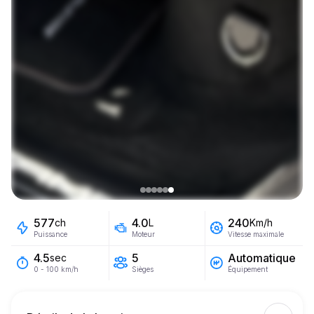
577
4.0
240
ch
L
Km/h
Puissance
Moteur
Vitesse maximale
5
Automatique
4.5
sec
Sièges
Équipement
0 - 100 km/h