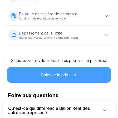
afin de garantir votre réservation.
Une caution remboursable sera demandée avant la
remise du véhicule. Le montant de la caution varie en
Politique en matière de carburant
fonction de la catégorie du véhicule et sera restitué dans
Conditions de restitution du véhicule
un délai de 5 à 10 jours ouvrables après la restitution du
véhicule en bon état.
Le véhicule doit être restitué avec le même niveau de
carburant qu'au moment de la remise du véhicule.
Dépassement de la limite
Règles relatives au paiement d'une rediffusion
Chaque location de véhicule est assortie d'une limite de
kilométrage prédéfinie. Si cette limite est dépassée, des
frais supplémentaires par kilomètre seront facturés,
comme indiqué dans le contrat de location.
Saisissez votre ville et vos dates pour voir le prix exact
Calculer le prix
Foire aux questions
Qu'est-ce qui différencie Billion Rent des
autres entreprises ?