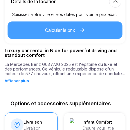
Détails de la location
Saisissez votre ville et vos dates pour voir le prix exact
Km inclus
150.00
location complète
Calculer le prix
4.00
€
Prix au km supplémentaire
Luxury car rental in Nice for powerful driving and
21
Âge minimum
standout comfort
La Mercedes Benz G63 AMG 2025 est l'épitome du luxe et 
des performances. Ce véhicule redoutable dispose d'un 
5,000.00
€
Dépôt de garantie
moteur de 577 chevaux, offrant une expérience de conduite 
aussi exaltante que douce. Avec une accélération de 0 à 100 
Afficher plus
km/h en seulement 4,5 secondes, ce moteur puissant est 
parfait pour ceux qui désirent un mélange de vitesse et de 
style pendant leurs voyages.

Lorsque vous explorez les attractions culturelles de Nice, le 
Options et accessoires supplémentaires
G63 AMG n'est pas seulement un moyen de transport mais une 
déclaration de style et de sophistication. Son design élégant 
et son profil impressionnant le font ressortir dans n'importe 
quel cadre, garantissant que votre voyage soit aussi 
Livraison
Infant Comfort
mémorable que les destinations elles-mêmes.
Livraison
Ensure your little