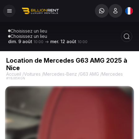
Choisissez un lieu
Choisissez un lieu
dim. 9 août
mer. 12 août
10:00
10:00
Location de Mercedes G63 AMG 2025 à
Nice
Accueil
/
Voitures
/
Mercedes-Benz
/
G63 AMG
/
Mercedes Benz 
#Y8J85KGN