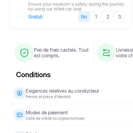
Ensure your newborn's safety during the journey
by using our infant car seat.
Gratuit
No
1
2
3
Pas de frais cachés. Tout
Livraiso
est compris.
votre ch
Conditions
Exigences relatives au conducteur
Permis et pièce d'identité
Le conducteur doit être âgé d'au moins 23 ans et être tit
Modes de paiement
(passeport ou carte d'identité nationale) est également 
Carte de crédit ou cryptomonnaie
conducteur soit titulaire d'un permis de conduire depuis
Les paiements pour la location de véhicules peuvent êtr