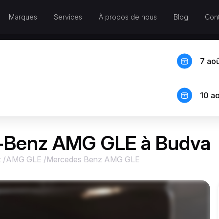
Marques
Services
À propos de nous
Blog
Cont
7 ao
10 a
s-Benz AMG GLE à Budva
z
/
AMG GLE
/
Mercedes Benz AMG GLE