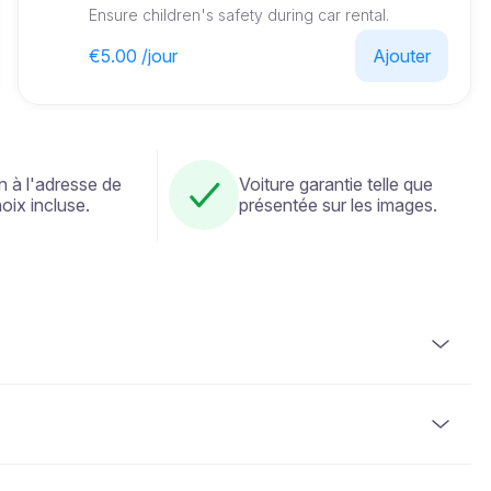
Ensure children's safety during car rental.
€5.00 /jour
Ajouter
n à l'adresse de
Voiture garantie telle que
oix incluse.
présentée sur les images.
ulaire d'un permis de conduire valide. Une pièce d'identité
requise. Certains véhicules peuvent exiger que le
 au moins 2 ans.
e effectués par carte de crédit ou en cryptomonnaie. Le