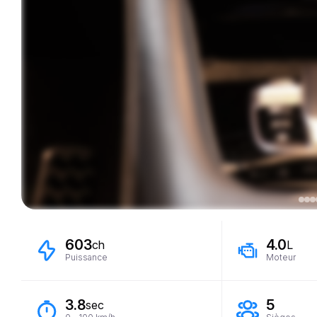
603
4.0
ch
L
Puissance
Moteur
3.8
5
sec