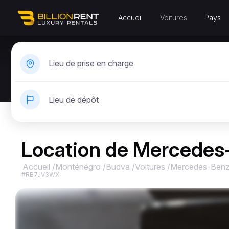
Accueil
Voitures
Pays
Lieu de prise en charge
Lieu de dépôt
Location de Mercede
Accueil
/
Monténégro
/
Budva
/
Voitures
/
Mercedes-Ben
#RB7JV3WX