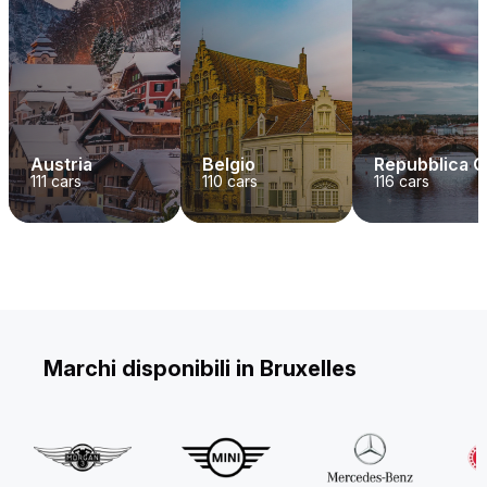
Austria
Belgio
Repubblica 
111
cars
110
cars
116
cars
Marchi disponibili in Bruxelles