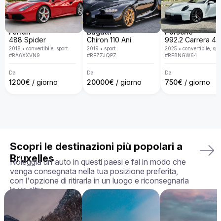
lusso con una flotta disponibile in tutta Europa. Con un 
servizio personalizzato, consegna porta a porta, politiche 
trasparenti e la garanzia di ricevere l'auto esattamente come 
la hai scelta, in perfette condizioni, rendiamo la tua 
Ferrari
Bugatti
Porsche
esperienza di noleggio semplice, piacevole e su misura per 
488 Spider
Chiron 110 Ani
le tue esigenze.

2018
•
convertibile, sport
2019
•
sport
2025
•
convertibile, spo
#
RA6XXVN9
#
REZZJQPZ
#
RE8NGW64
La tua auto perfetta ti aspetta — prenota oggi la tua Aston 
Martin Rapide!
Da
Da
Da
1200
€
/ giorno
20000
€
/ giorno
750
€
/ giorno
Scopri le destinazioni più popolari a
Bruxelles
Noleggia un'auto in questi paesi e fai in modo che
venga consegnata nella tua posizione preferita,
con l'opzione di ritirarla in un luogo e riconsegnarla
in un altro.