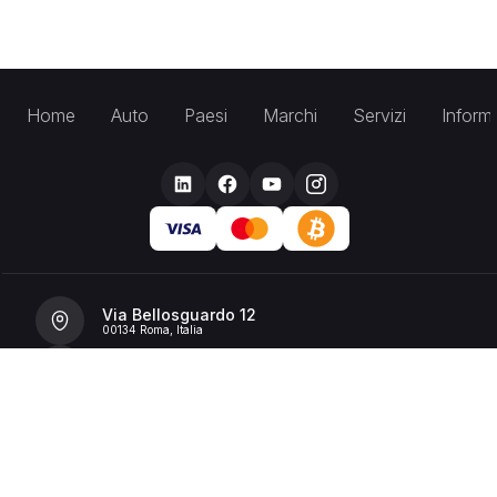
Home
Auto
Paesi
Marchi
Servizi
Inform
Via Bellosguardo 12
00134 Roma, Italia
+39 392 36 43199
info@billionrent.com
P.IVA (VAT): 16591601006