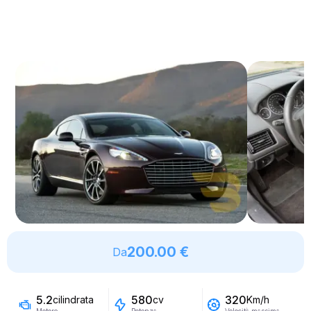
200.00 €
Da
5.2
580
320
cilindrata
cv
Km/h