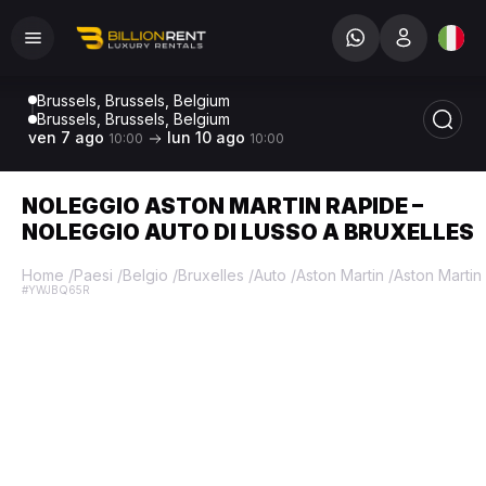
Brussels, Brussels, Belgium
Brussels, Brussels, Belgium
ven 7 ago
lun 10 ago
10:00
10:00
NOLEGGIO ASTON MARTIN RAPIDE –
NOLEGGIO AUTO DI LUSSO A BRUXELLES
Home
/
Paesi
/
Belgio
/
Bruxelles
/
Auto
/
Aston Martin
/
Aston Martin
#YWJBQ65R