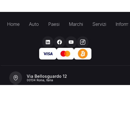
Home
Auto
Paesi
Marchi
Servizi
Inform
Via Bellosguardo 12
00134 Roma, Italia
+39 392 36 43199
info@billionrent.com
P.IVA (VAT): 16591601006