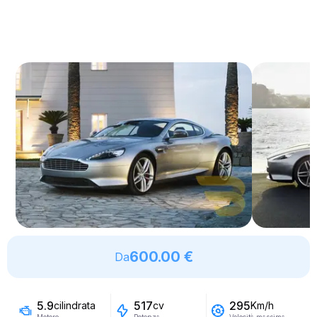
600.00 €
Da
5.9
517
295
cilindrata
cv
Km/h