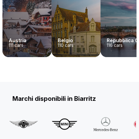
Austria
Belgio
Repubblica 
111
cars
110
cars
116
cars
Marchi disponibili in Biarritz