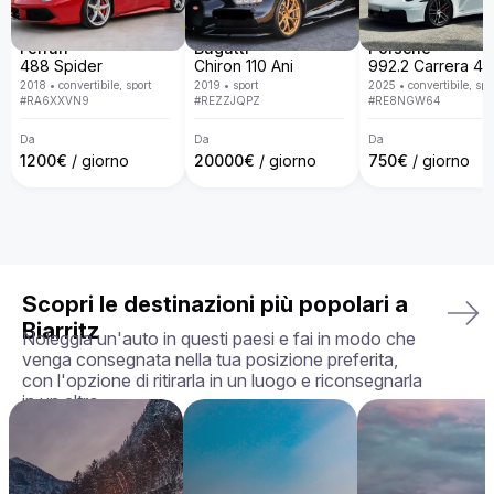
DB9?

Da Billion Rent, siamo specializzati nel noleggio di auto di 
lusso con una flotta disponibile in tutta Europa. Con un 
Ferrari
Bugatti
Porsche
servizio personalizzato, consegna porta a porta, politiche 
488 Spider
Chiron 110 Ani
trasparenti e la garanzia di ricevere l'auto esattamente come 
2018
•
convertibile, sport
2019
•
sport
2025
•
convertibile, spo
la hai scelta, in perfette condizioni, rendiamo la tua 
#
RA6XXVN9
#
REZZJQPZ
#
RE8NGW64
esperienza di noleggio semplice, piacevole e su misura per 
le tue esigenze.

Da
Da
Da
1200
€
/ giorno
20000
€
/ giorno
750
€
/ giorno
La tua auto perfetta ti aspetta — prenota oggi la tua Aston 
Martin DB9!
Scopri le destinazioni più popolari a
Biarritz
Noleggia un'auto in questi paesi e fai in modo che
venga consegnata nella tua posizione preferita,
con l'opzione di ritirarla in un luogo e riconsegnarla
in un altro.