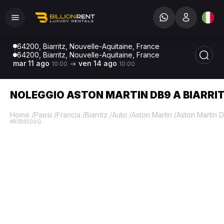
64200, Biarritz, Nouvelle-Aquitaine, France
64200, Biarritz, Nouvelle-Aquitaine, France
mar 11 ago
ven 14 ago
10:00
10:00
NOLEGGIO ASTON MARTIN DB9 A BIARRI
Home
/
Paesi
/
Francia
/
Biarritz
/
Auto
/
Aston Martin
/
Aston Martin 
#R3B85D6Q