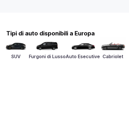
Tipi di auto disponibili a Europa
SUV
Furgoni di Lusso
Auto Esecutive
Cabriolet
A