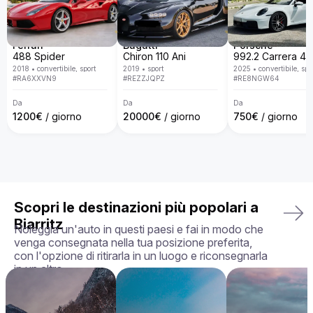
lusso con una flotta disponibile in tutta Europa. Con un 
servizio personalizzato, consegna porta a porta, politiche 
trasparenti e la garanzia di ricevere l'auto esattamente come 
la hai scelta, in perfette condizioni, rendiamo la tua 
Ferrari
Bugatti
Porsche
esperienza di noleggio semplice, piacevole e su misura per 
488 Spider
Chiron 110 Ani
le tue esigenze.

2018
•
convertibile, sport
2019
•
sport
2025
•
convertibile, spo
#
RA6XXVN9
#
REZZJQPZ
#
RE8NGW64
La tua auto perfetta ti aspetta — prenota oggi la tua Aston 
Martin Rapide!
Da
Da
Da
1200
€
/ giorno
20000
€
/ giorno
750
€
/ giorno
Scopri le destinazioni più popolari a
Biarritz
Noleggia un'auto in questi paesi e fai in modo che
venga consegnata nella tua posizione preferita,
con l'opzione di ritirarla in un luogo e riconsegnarla
in un altro.