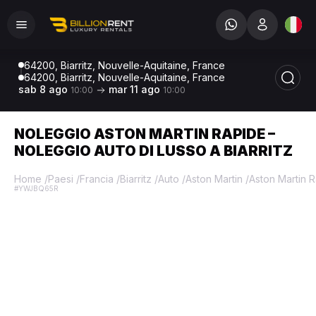
64200, Biarritz, Nouvelle-Aquitaine, France
64200, Biarritz, Nouvelle-Aquitaine, France
sab 8 ago
mar 11 ago
10:00
10:00
NOLEGGIO ASTON MARTIN RAPIDE –
NOLEGGIO AUTO DI LUSSO A BIARRITZ
Home
/
Paesi
/
Francia
/
Biarritz
/
Auto
/
Aston Martin
/
Aston Martin 
#YWJBQ65R