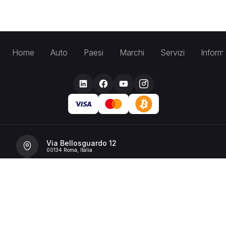
Home
Auto
Paesi
Marchi
Servizi
Inform
Via Bellosguardo 12
00134 Roma, Italia
+39 392 36 43199
info@billionrent.com
P.IVA (VAT): 16591601006