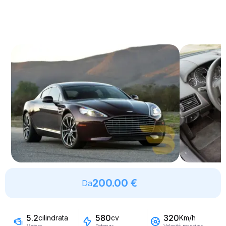
200.00 €
Da
5.2
580
320
cilindrata
cv
Km/h