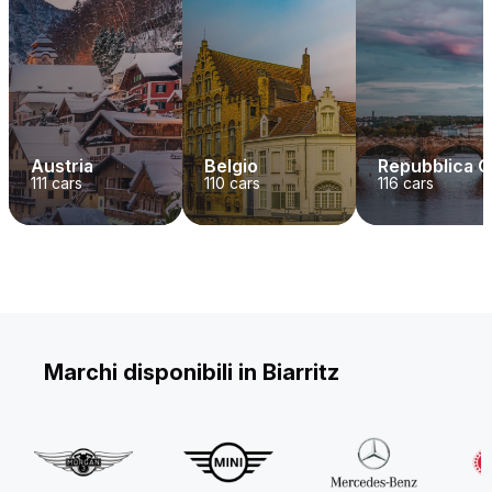
Austria
Belgio
Repubblica 
111
cars
110
cars
116
cars
Marchi disponibili in Biarritz