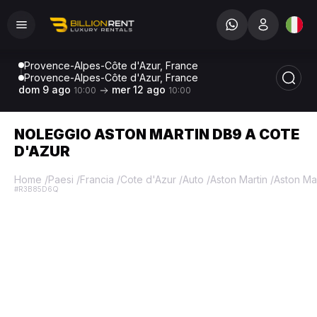
Provence-Alpes-Côte d'Azur, France
Provence-Alpes-Côte d'Azur, France
dom 9 ago
mer 12 ago
10:00
10:00
NOLEGGIO ASTON MARTIN DB9 A COTE
D'AZUR
Home
/
Paesi
/
Francia
/
Cote d'Azur
/
Auto
/
Aston Martin
/
Aston Ma
#R3B85D6Q