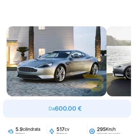
600.00 €
Da
5.9
517
295
cilindrata
cv
Km/h