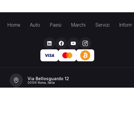
Home
Auto
Paesi
Marchi
Servizi
Inform
Via Bellosguardo 12
00134 Roma, Italia
+39 392 36 43199
info@billionrent.com
P.IVA (VAT): 16591601006