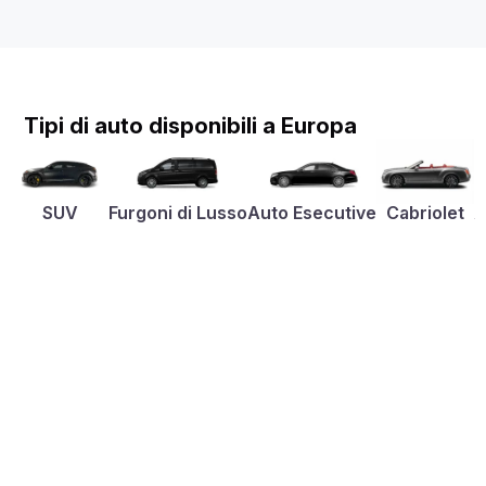
Tipi di auto disponibili a Europa
SUV
Furgoni di Lusso
Auto Esecutive
Cabriolet
A