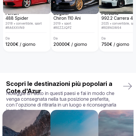
DB9?

Da Billion Rent, siamo specializzati nel noleggio di auto di 
lusso con una flotta disponibile in tutta Europa. Con un 
Ferrari
Bugatti
Porsche
servizio personalizzato, consegna porta a porta, politiche 
488 Spider
Chiron 110 Ani
trasparenti e la garanzia di ricevere l'auto esattamente come 
2018
•
convertibile, sport
2019
•
sport
2025
•
convertibile, spo
la hai scelta, in perfette condizioni, rendiamo la tua 
#
RA6XXVN9
#
REZZJQPZ
#
RE8NGW64
esperienza di noleggio semplice, piacevole e su misura per 
le tue esigenze.

Da
Da
Da
1200
€
/ giorno
20000
€
/ giorno
750
€
/ giorno
La tua auto perfetta ti aspetta — prenota oggi la tua Aston 
Martin DB9!
Scopri le destinazioni più popolari a
Cote d'Azur
Noleggia un'auto in questi paesi e fai in modo che
venga consegnata nella tua posizione preferita,
con l'opzione di ritirarla in un luogo e riconsegnarla
in un altro.