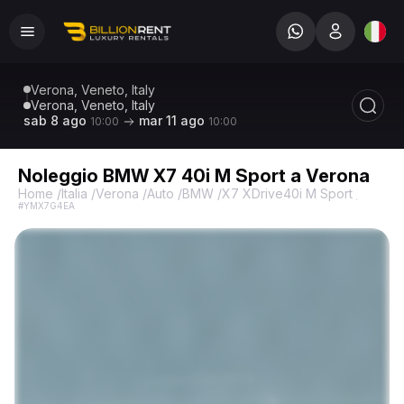
Verona, Veneto, Italy
Verona, Veneto, Italy
sab 8 ago
mar 11 ago
10:00
10:00
Noleggio BMW X7 40i M Sport a Verona
Home
/
Italia
/
Verona
/
Auto
/
BMW
/
X7 XDrive40i M Sport
/
BMW X7
#YMX7G4EA