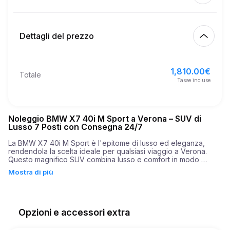
Inizia
2.00
€
Prezzo per km extra
10:00
8 ago 2026
Dettagli del prezzo
Fine
21
Età minima
10:00
11 ago 2026
1,810.00
€
Prezzo base di affitto
1,810.00
€
Totale
4,000.00
€
Deposito di sicurezza
Tasse incluse
Noleggio BMW X7 40i M Sport a Verona – SUV di
Lusso 7 Posti con Consegna 24/7
La BMW X7 40i M Sport è l'epitome di lusso ed eleganza, 
rendendola la scelta ideale per qualsiasi viaggio a Verona. 
Questo magnifico SUV combina lusso e comfort in modo 
impeccabile, offrendo un'esperienza di guida eccezionale 
Mostra di più
difficilmente eguagliabile. Sotto il cofano, la BMW X7 40i M 
Sport vanta un motore potente con notevoli 333 cavalli, 
permettendogli di accelerare da 0 a 100 km/h in soli 6,3 
secondi. Tali prestazioni lo rendono un compagno ideale sia 
per tranquille passeggiate attraverso la campagna serena che 
Opzioni e accessori extra
per l'ambiente urbano frenetico.
