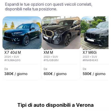
operiamo in 7 paesi europei tra cui Italia, Spagna, 
Espandi le tue opzioni con questi veicoli correlati,
Francia, Svizzera, Germania, Austria e Monaco.

disponibili nella tua posizione.
Copriamo la maggior parte delle principali città 
europee come Roma, Milano, Nizza, Cannes, Saint 
Tropez, Verona, Monaco, Venezia, Monte Carlo, 
Barcellona e molte altre.
BMW
BMW
BMW
X7 40d M
XM M
X7 M60i
2024
•
SUV
2023
•
SUV
2023
•
SUV
#
YXJMAQ9G
#
Y5JGBGBV
#
RN4B4E43
Da
Da
Da
380
€
/ giorno
600
€
/ giorno
590
€
/ giorno
Tipi di auto disponibili a Verona