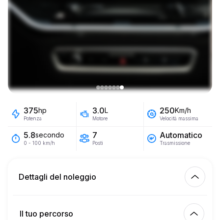
375
3.0
250
hp
L
Km/h
Potenza
Motore
Velocità massima
7
Automatico
5.8
secondo
Posti
Trasmissione
0 - 100 km/h
Dettagli del noleggio
Km inclusi
450.00
intero affitto
Il tuo percorso