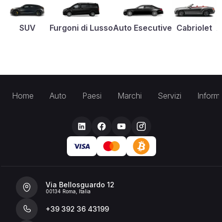
SUV
Furgoni di Lusso
Auto Esecutive
Cabriolet
A
Home
Auto
Paesi
Marchi
Servizi
Inform
Via Bellosguardo 12
00134 Roma, Italia
+39 392 36 43199