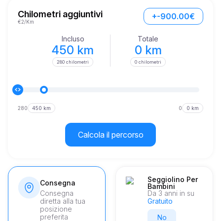
Grazie ai suoi interni spaziosi, la BMW X7 40i M Sport assicura 
che ogni viaggio sia confortevole quanto entusiasmante. Gli 
Chilometri aggiuntivi
+-900.00€
interni realizzati con cura, uniti alla tecnologia all'avanguardia, 
€2/Km
offrono un'esperienza di guida veramente senza eguali.
Incluso
Totale
450 km
0 km
280 chilometri
0 chilometri
280
450 km
0
0 km
Calcola il percorso
Seggiolino Per
Consegna
Bambini
Consegna
Da 3 anni in su
diretta alla tua
Gratuito
posizione
preferita
No