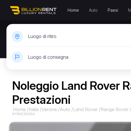
Home
Auto
Paesi
M
Luogo di ritiro
Luogo di consegna
Noleggio Land Rover R
Prestazioni
Home
/
Italia
/
Verona
/
Auto
/
Land Rover
/
Range Rover
#YW636G9A