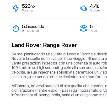
523
4.4
hp
L
Potenza
Motore
5.5
5
secondo
0 - 100 km/h
Posti
Land Rover Range Rover
Se stai pianificando una visita di lusso a Verona e desi
Rover è la scelta definitiva per il tuo viaggio. Rinomata
vanta prestazioni incredibili con una potenza di auto rob
100 km/h in soli 5,5 secondi, grazie alla sua accelerazi
velocità; la sua ingegneria sofisticata garantisce un viagg
scelta migliore per coloro che richiedono sia comfort ch
All'interno, troverai materiali di alta qualità che creano 
dichiarazione mentre esplori i paesaggi mozzafiato di Vero
infotainment all'avanguardia, parla di un artigianato met