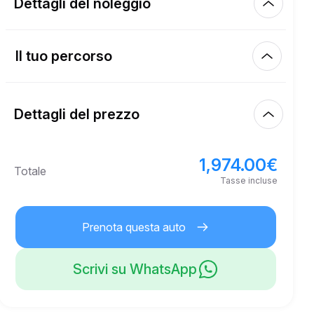
Dettagli del noleggio
Km inclusi
450.00
intero affitto
Il tuo percorso
Inizia
4.00
€
Prezzo per km extra
10:00
7 ago 2026
Dettagli del prezzo
Fine
21
Età minima
10:00
10 ago 2026
1,974.00
€
Prezzo base di affitto
1,974.00
€
Totale
6,000.00
€
Deposito di sicurezza
Tasse incluse
Prenota questa auto
Scrivi su WhatsApp