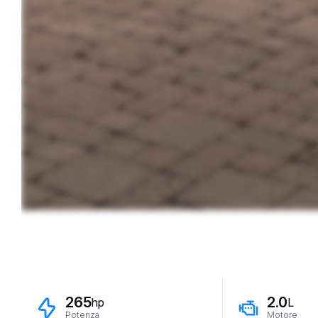
265
2.0
hp
L
Potenza
Motore