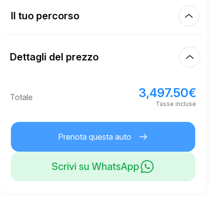
Km inclusi
450.00
intero affitto
Il tuo percorso
Inizia
2.00
€
Prezzo per km extra
10:00
8 ago 2026
Dettagli del prezzo
Fine
21
Età minima
10:00
11 ago 2026
3,497.50
€
Prezzo base di affitto
3,497.50
€
Totale
4,000.00
€
Deposito di sicurezza
Tasse incluse
Prenota questa auto
Scrivi su WhatsApp