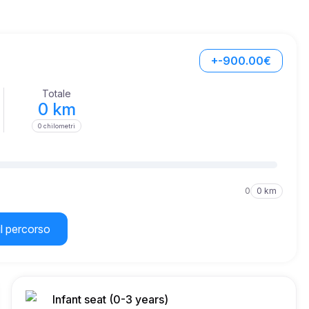
+-900.00€
Totale
0 km
0 chilometri
0
0 km
il percorso
Infant seat (0-3 years)