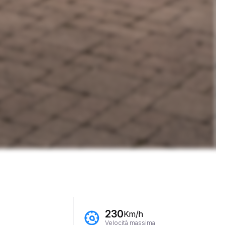
230
Km/h
Velocità massima