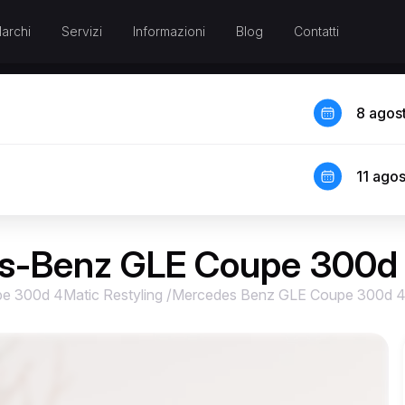
archi
Servizi
Informazioni
Blog
Contatti
8 agos
11 ago
s-Benz GLE Coupe 300d 
e 300d 4Matic Restyling
/
Mercedes Benz GLE Coupe 300d 4Ma