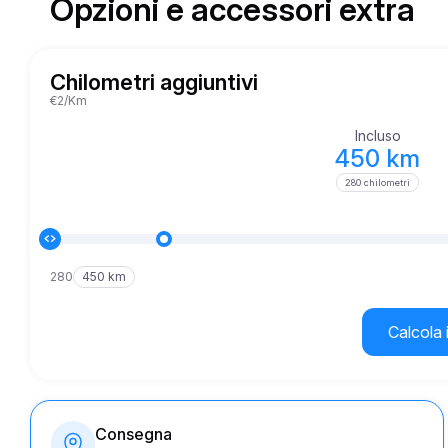
Opzioni e accessori extra
Chilometri aggiuntivi
€2/Km
Incluso
450 km
280 chilometri
280
450 km
Calcola 
Consegna