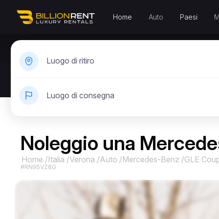
Home
Auto
Paesi
M
Luogo di ritiro
Luogo di consegna
Noleggio una Mercede
Home
/
Italia
/
Verona
/
Auto
/
Mercedes-Benz
/
GLE Coup
#RN95VZ8G