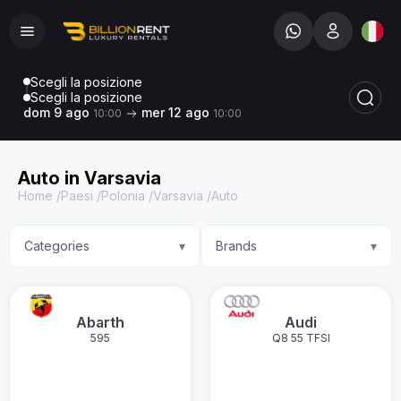
Scegli la posizione
Scegli la posizione
dom 9 ago
mer 12 ago
10:00
10:00
Auto in Varsavia
Home
/
Paesi
/
Polonia
/
Varsavia
/
Auto
Categories
Brands
▾
▾
Abarth
Audi
595
Q8 55 TFSI