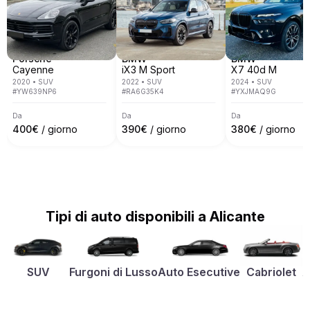
Porsche
BMW
BMW
Cayenne
iX3 M Sport
X7 40d M
2020
•
SUV
2022
•
SUV
2024
•
SUV
#
YW639NP6
#
RA6G35K4
#
YXJMAQ9G
Da
Da
Da
400
€
/ giorno
390
€
/ giorno
380
€
/ giorno
Tipi di auto disponibili a Alicante
SUV
Furgoni di Lusso
Auto Esecutive
Cabriolet
A