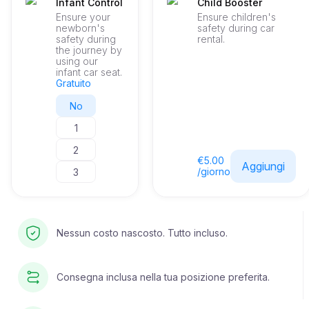
Infant Control
Child Booster
Ensure your
Ensure children's
newborn's
safety during car
safety during
rental.
the journey by
using our
infant car seat.
Gratuito
No
1
2
€5.00
Aggiungi
/giorno
3
Nessun costo nascosto. Tutto incluso.
Consegna inclusa nella tua posizione preferita.