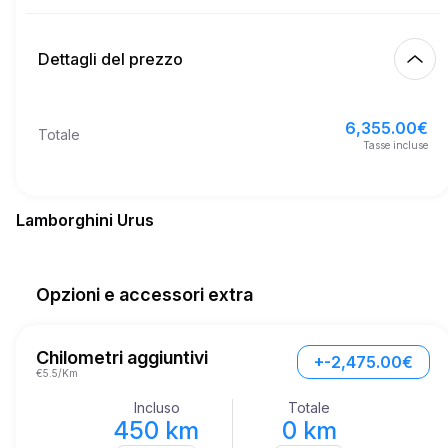
Inizia
5.50
€
Prezzo per km extra
10:00
7 ago 2026
Dettagli del prezzo
Fine
21
Età minima
10:00
10 ago 2026
6,355.00
€
Prezzo base di affitto
6,355.00
€
Totale
12,000.00
€
Deposito di sicurezza
Tasse incluse
Lamborghini Urus
Opzioni e accessori extra
Chilometri aggiuntivi
+-2,475.00€
€5.5/Km
Incluso
Totale
450 km
0 km