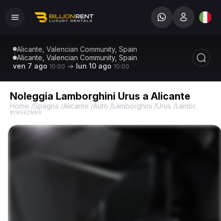
Alicante, Valencian Community, Spain
Alicante, Valencian Community, Spain
ven 7 ago
lun 10 ago
10:00
10:00
Noleggia Lamborghini Urus a Alicante
Home
/
Spagna
/
Alicante
/
Auto
/
Lamborghini
/
Urus
/
Lamborghini 
#YK68ZMK8