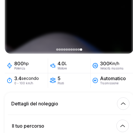
800
4.0
300
hp
L
Km/h
Potenza
Motore
Velocità massima
5
Automatico
3.4
secondo
Posti
Trasmissione
0 - 100 km/h
Dettagli del noleggio
Km inclusi
450.00
intero affitto
Il tuo percorso