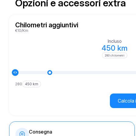
Opzioni e accessori extra
Chilometri aggiuntivi
€10/Km
Incluso
450 km
280 chilometri
280
450 km
Calcola 
Consegna