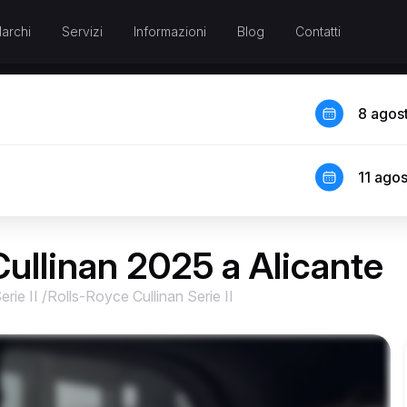
archi
Servizi
Informazioni
Blog
Contatti
8 agos
11 ago
ullinan 2025 a Alicante
erie II
/
Rolls-Royce Cullinan Serie II