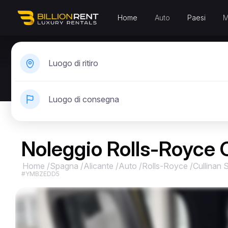
Home
Auto
Paesi
M
Luogo di ritiro
Luogo di consegna
Noleggio Rolls-Royce C
Home
/
Spagna
/
Alicante
/
Auto
/
Rolls-Royce
/
Cullinan S
#YMBZEDD5