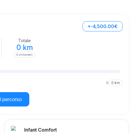
+-4,500.00€
Totale
0 km
0 chilometri
0
0 km
il percorso
Infant Comfort