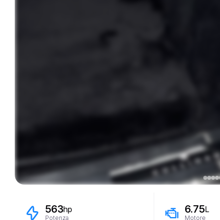
563
6.75
hp
L
Potenza
Motore