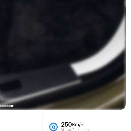
250
Km/h
Velocità massima