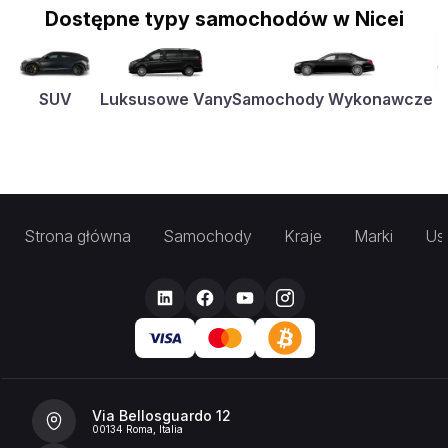
Dostępne typy samochodów w Nicei
SUV
Luksusowe Vany
Samochody Wykonawcze
K
Strona główna
Samochody
Kraje
Marki
Usł
Via Bellosguardo 12
00134 Roma, Italia