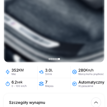
352
3.0
280
KM
L
Km/h
Moc
Silnik
Maksymalna prędkość
7
Automatyczny
6.2
sek
Miejsca
Wyposażenie
0 - 100 km/h
Szczegóły wynajmu