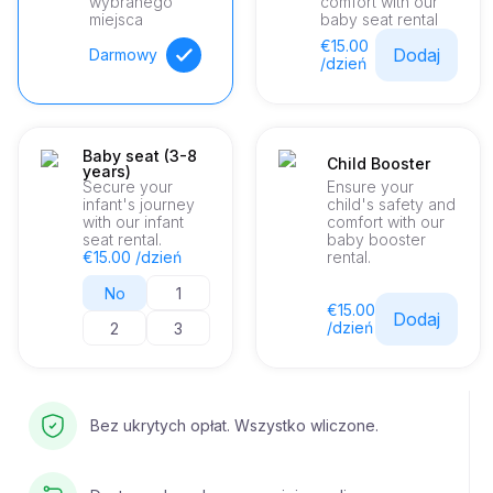
wybranego
comfort with our
miejsca
baby seat rental
€15.00
Dodaj
Darmowy
/dzień
Baby seat (3-8
Child Booster
years)
Secure your
Ensure your
infant's journey
child's safety and
with our infant
comfort with our
seat rental.
baby booster
€15.00 /dzień
rental.
No
1
€15.00
Dodaj
/dzień
2
3
Bez ukrytych opłat. Wszystko wliczone.