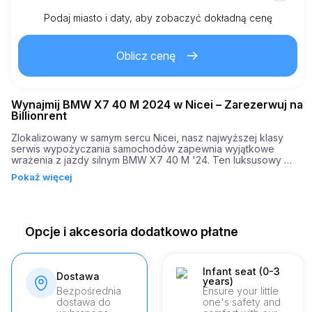
Podaj miasto i daty, aby zobaczyć dokładną cenę
Km wliczone
150.00
cały wynajem
Oblicz cenę
2.00
€
Cena za dodatkowy km
Wynajmij BMW X7 40 M 2024 w Nicei – Zarezerwuj na
21
Minimalny wiek
Billionrent
Zlokalizowany w samym sercu Nicei, nasz najwyższej klasy 
serwis wypożyczania samochodów zapewnia wyjątkowe 
5,000.00
€
Depozyt gwarancyjny
wrażenia z jazdy silnym BMW X7 40 M '24. Ten luksusowy 
SUV, ze swoim eleganckim designem i zaawansowaną 
Pokaż więcej
technologią, doskonale nadaje się do poruszania się po 
malowniczych uliczkach tego pełnego życia miasta, oferując 
zarówno komfort, jak i styl. 

BMW X7 40 M '24 wyróżnia się mocnym silnikiem, 
Opcje i akcesoria dodatkowo płatne
charakteryzującym się imponującymi 352 konnymi silnikami, 
które napędzają ten luksusowy pojazd od 0 do 100 km/h 
zaledwie w 6,2 sekundy. To godne uwagi przyspieszenie, w 
połączeniu z gładką i reagującą jazdą, sprawia, że podróż 
Infant seat (0-3
Dostawa
years)
przez Nicei, czy eksplorujesz jego zachwycające krajobrazy 
Bezpośrednia
Ensure your little
czy tętniące życiem obszary miejskie, jest niezwykle 
dostawa do
one's safety and
emocjonująca.