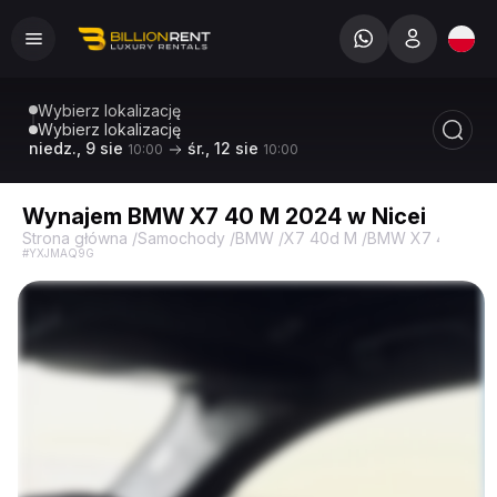
Wybierz lokalizację
Wybierz lokalizację
niedz., 9 sie
śr., 12 sie
10:00
10:00
Wynajem BMW X7 40 M 2024 w Nicei
Strona główna
/
Samochody
/
BMW
/
X7 40d M
/
BMW X7 40d M
#YXJMAQ9G