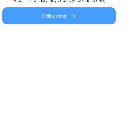
Km wliczone
Podaj miasto i daty, aby zobaczyć dokładną cenę
150.00
cały wynajem
Oblicz cenę
1.50
€
Cena za dodatkowy km
21
Minimalny wiek
3,000.00
€
Depozyt gwarancyjny