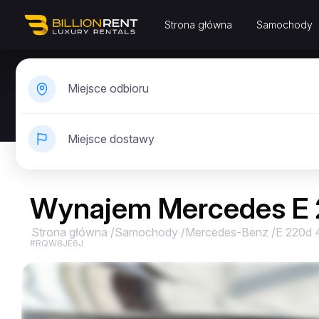
Strona główna
Samochody
Miejsce odbioru
Miejsce dostawy
Wynajem Mercedes E 
Strona główna
/
Samochody
/
Mercedes-Benz
/
E 220d
#RQW8JE6J