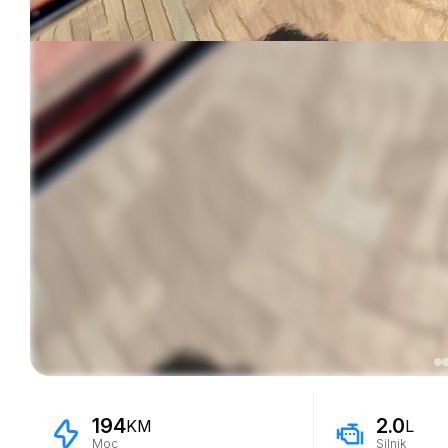
194
2.0
KM
L
Moc
Silnik