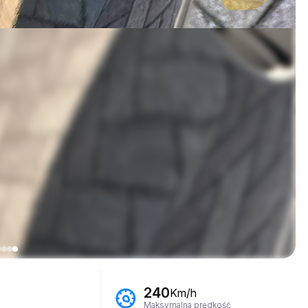
240
Km/h
Maksymalna prędkość