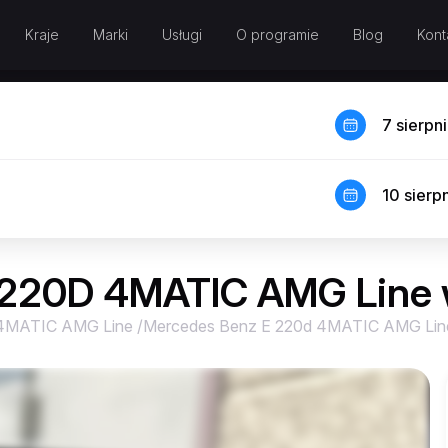
Kraje
Marki
Usługi
O programie
Blog
Kont
7 sierpn
10 sierp
220D 4MATIC AMG Line 
 4MATIC AMG Line
/
Mercedes Benz E 220d 4MATIC AMG Lin