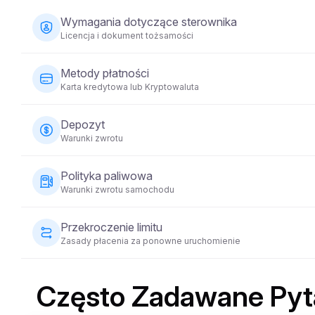
Wymagania dotyczące sterownika
Licencja i dokument tożsamości
Kierowca musi mieć co najmniej 23 lata i posiadać wa
Metody płatności
tożsamości (paszport lub dowód osobisty). Niektóre 
Karta kredytowa lub Kryptowaluta
jazdy przez co najmniej 2 lata.
Płatności za wynajem pojazdów można dokonać za pomo
Depozyt
jest wymagana w momencie rezerwacji, aby zabezpiecz
Warunki zwrotu
Przed przekazaniem pojazdu wymagana będzie zwrotna k
Polityka paliwowa
zostanie zwrócona w ciągu 5-10 dni roboczych po zwr
Warunki zwrotu samochodu
Samochód musi zostać zwrócony z takim samym poziom
Przekroczenie limitu
Zasady płacenia za ponowne uruchomienie
Każdy wynajem pojazdu obejmuje ustalony limit kilometró
dodatkowa opłata za każdy kilometr, zgodnie z warun
Często Zadawane Pyt