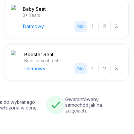
Baby Seat
3+ Years
Darmowy
No
1
2
3
Booster Seat
Booster seat rental
Darmowy
No
1
2
3
Gwarantowany
a do wybranego
samochód jak na
 wliczona w cenę.
zdjęciach.