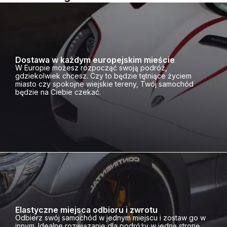
Dostawa w każdym europejskim mieście
W Europie możesz rozpocząć swoją podróż,
gdziekolwiek chcesz. Czy to będzie tętniące życiem
miasto czy spokojne wiejskie tereny, Twój samochód
będzie na Ciebie czekać.
Elastyczne miejsca odbioru i zwrotu
Odbierz swój samochód w jednym miejscu i zostaw go w
innym. Idealne rozwiązanie dla podróży w jedną stronę,