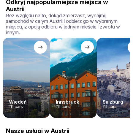
Odkryj najpopularniejsze miejsca w
Austrii
Bez względu na to, dokąd zmierzasz, wynajmij
samochód w całym Austrii i odbierz go w wybranym
miejscu, z opcją odbioru w jednym mieście i zwrotu w
innym.
Wiedeń
Innsbruck
Salzburg
111
cars
111
cars
111
cars
Nasze usługi w Austrii