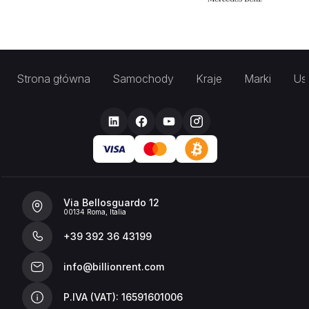
Strona główna
Samochody
Kraje
Marki
Usł
Via Bellosguardo 12
00134 Roma, Italia
+39 392 36 43199
info@billionrent.com
P.IVA (VAT): 16591601006