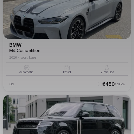
BMW
M4 Competition
2026
•
sport, kupe
automatic
Petrol
2
miejsca
€
450
Od
/ dzień