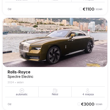
€
1100
Od
/ dzień
Rolls-Royce
Spectre Electric
2024
•
sedan
automatic
Petrol
4
miejsca
€
3000
Od
/ dzień