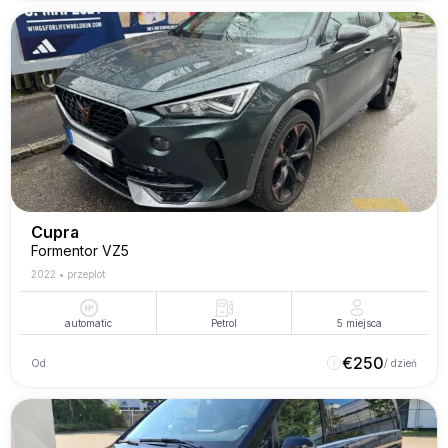
Cupra
Formentor VZ5
2022
•
przeplot
automatic
Petrol
5
miejsca
€
250
Od
/ dzień