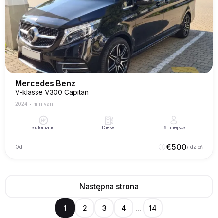
Mercedes Benz
V-klasse V300 Capitan
2024
•
minivan
automatic
Diesel
6
miejsca
€
500
Od
/ dzień
Następna strona
1
2
3
4
...
14