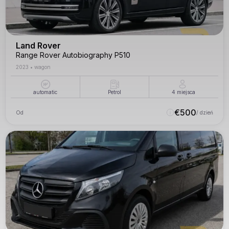
Land Rover
Range Rover Autobiography P510
2023
•
wagon
automatic
Petrol
4
miejsca
€
500
Od
/ dzień