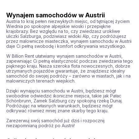
Wynajem samochodów w Austrii
Austria to kraj pełen niezwykłych miejsc, od tętniącej życiem 
Wiednia po spokojne alpejskie wioski i przepiękne 
krajobrazy. Bez względu na to, czy zwiedzasz urokliwe 
uliczki Salzburga, podziwiasz widoki Alp, czy podróżujesz 
przez malownicze miasteczka, wynajem samochodu w Austrii 
daje Ci pełną swobodę i komfort odkrywania wszystkiego.

W Billion Rent ułatwiamy wynajem samochodów w Austrii, 
zapewniając Ci pełną elastyczność podczas zwiedzania tego 
pięknego kraju. Nasza szeroka flota nowoczesnych, dobrze 
utrzymanych pojazdów gwarantuje, że znajdziesz idealny 
samochód do swojej podróży – zarówno w miastach, jak i na 
malowniczych terenach wiejskich.

Dzięki wynajęciu samochodu w Austrii, będziesz mógł 
swobodnie odwiedzić ikoniczne miejsca, takie jak Pałac 
Schönbrunn, Zamek Salzburg czy spokojną rzekę Dunaj. 
Podróżując na własnych warunkach, będziesz mógł 
odkrywać również mniej znane skarby tego kraju.

Zarezerwuj swój samochód już dziś i rozpocznij 
niezapomnianą podróż po Austrii!