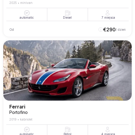
2025
•
minivan
automatic
Diesel
7
miejsca
€
290
Od
/ dzień
Ferrari
Portofino
2019
•
kabriolet
automatic
Petrol
4
miejsca