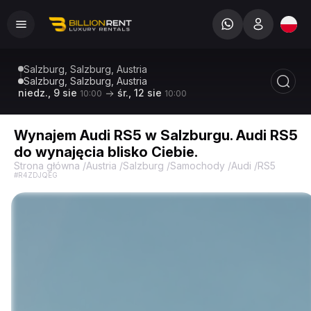
Salzburg, Salzburg, Austria
Salzburg, Salzburg, Austria
niedz., 9 sie
śr., 12 sie
10:00
10:00
Wynajem Audi RS5 w Salzburgu. Audi RS5
do wynajęcia blisko Ciebie.
Strona główna
/
Austria
/
Salzburg
/
Samochody
/
Audi
/
RS5
/
Audi 
#R4ZDJQEG