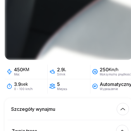
450
2.9
250
KM
L
Km/h
Moc
Silnik
Maksymalna prędkość
5
Automatyczn
3.9
sek
Miejsca
Wyposażenie
0 - 100 km/h
Szczegóły wynajmu
Km wliczone
450.00
cały wynajem