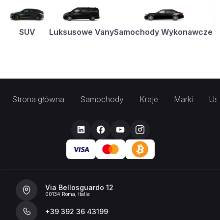
SUV
Luksusowe Vany
Samochody Wykonawcze
K
Strona główna
Samochody
Kraje
Marki
Usł
Via Bellosguardo 12
00134 Roma, Italia
+39 392 36 43199