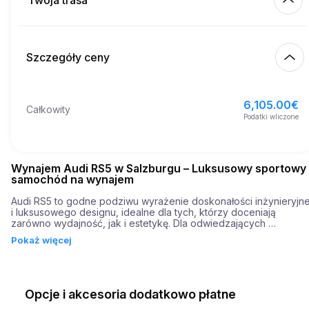
Twoja trasa
Rozpocznij
2.00
€
Cena za dodatkowy km
10:00
9 sie 2026
Szczegóły ceny
Zakończ
21
Minimalny wiek
10:00
12 sie 2026
6,105.00
€
Podstawowa cena wynajmu
6,105.00
€
Całkowity
3,000.00
€
Depozyt gwarancyjny
Podatki wliczone
Wynajem Audi RS5 w Salzburgu – Luksusowy sportowy
samochód na wynajem
Audi RS5 to godne podziwu wyrażenie doskonałości inżynieryjnej
i luksusowego designu, idealne dla tych, którzy doceniają 
zarówno wydajność, jak i estetykę. Dla odwiedzających 
Salzburgu, to wysokowydajne coupé oferuje doświadczenie 
Pokaż więcej
jazdy, które jest jednocześnie ekscytujące i wyrafinowane. Dzięki
swojemu eleganckiemu designowi RS5 przyciąga wzrok na ulicy, 
charakteryzując się gładkimi liniami i aerodynamiczną sylwetką, 
emanującą wyrafinowaniem. Wspaniały wygląd samochodu jest 
uzupełniony przez jego wyjątkowe rozwiązania inżynieryjne pod 
Opcje i akcesoria dodatkowo płatne
maską.
