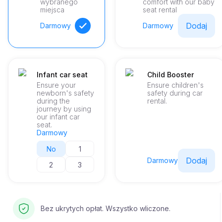
wybranego
comfort with our baby
miejsca
seat rental
Dodaj
Darmowy
Darmowy
Infant car seat
Child Booster
Ensure your
Ensure children's
newborn's safety
safety during car
during the
rental.
journey by using
our infant car
seat.
Darmowy
No
1
Dodaj
Darmowy
2
3
Bez ukrytych opłat. Wszystko wliczone.