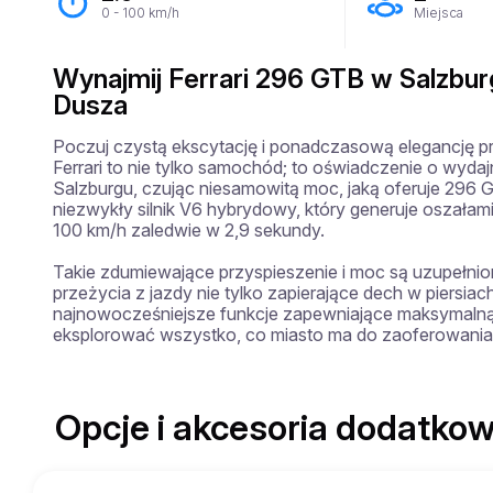
0 - 100 km/h
Miejsca
Wynajmij Ferrari 296 GTB w Salzbu
Dusza
Poczuj czystą ekscytację i ponadczasową elegancję pr
Ferrari to nie tylko samochód; to oświadczenie o wydaj
Salzburgu, czując niesamowitą moc, jaką oferuje 296
niezwykły silnik V6 hybrydowy, który generuje oszałam
100 km/h zaledwie w 2,9 sekundy. 

Takie zdumiewające przyspieszenie i moc są uzupełnio
przeżycia z jazdy nie tylko zapierające dech w piersia
najnowocześniejsze funkcje zapewniające maksymalną 
eksplorować wszystko, co miasto ma do zaoferowania
Opcje i akcesoria dodatkow