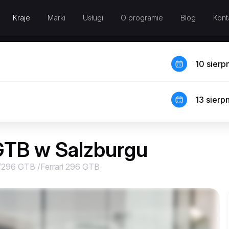
Kraje
Marki
Usługi
O programie
Blog
Kont
10 sierp
13 sierp
GTB w Salzburgu
/
296 GTB
/
Ferrari 296 GTB