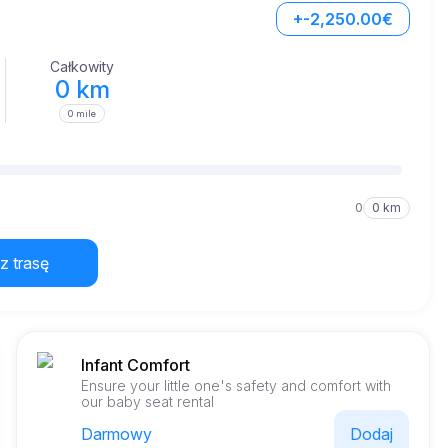
+-2,250.00€
Całkowity
0 km
0 mile
0
0 km
z trasę
Infant Comfort
Ensure your little one's safety and comfort with
our baby seat rental
Darmowy
Dodaj