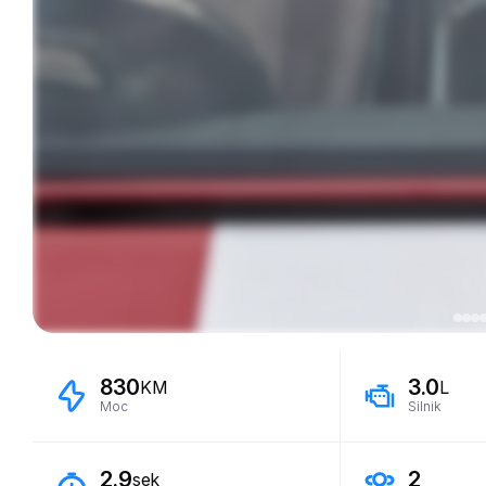
830
3.0
KM
L
Moc
Silnik
2.9
2
sek