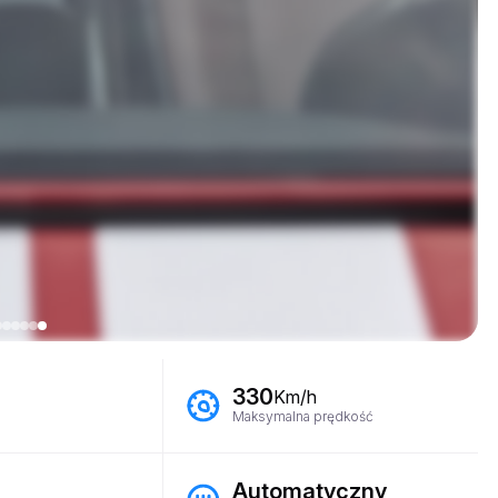
330
Km/h
Maksymalna prędkość
Automatyczny