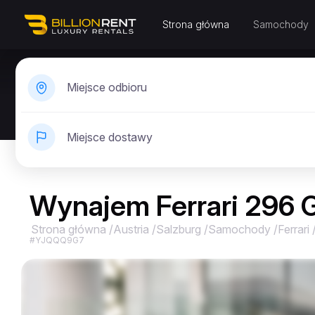
Strona główna
Samochody
Miejsce odbioru
Miejsce dostawy
Wynajem Ferrari 296 
Strona główna
/
Austria
/
Salzburg
/
Samochody
/
Ferrari
#YJQQQ9G7