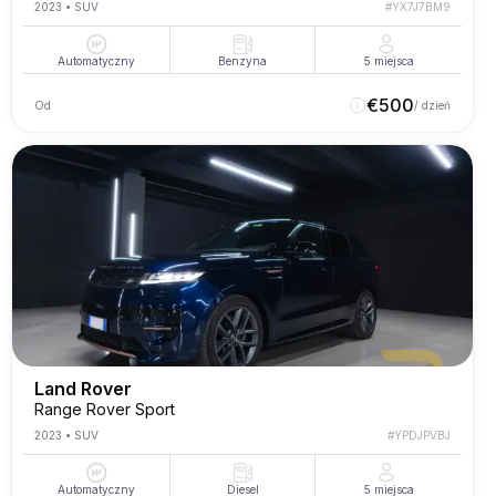
2023
•
SUV
#
YX7J7BM9
Automatyczny
Benzyna
5
miejsca
€
500
Od
/ dzień
Land Rover
Range Rover Sport
2023
•
SUV
#
YPDJPVBJ
Automatyczny
Diesel
5
miejsca