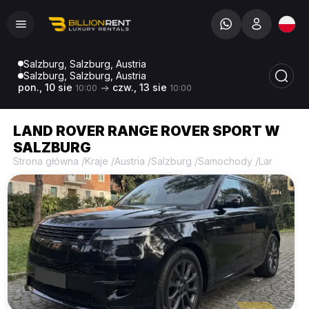
Salzburg, Salzburg, Austria
Salzburg, Salzburg, Austria
pon., 10 sie
czw., 13 sie
10:00
10:00
LAND ROVER RANGE ROVER SPORT W
SALZBURG
Strona główna
/
Kraje
/
Austria
/
Salzburg
/
Samochody
/
Land Rove