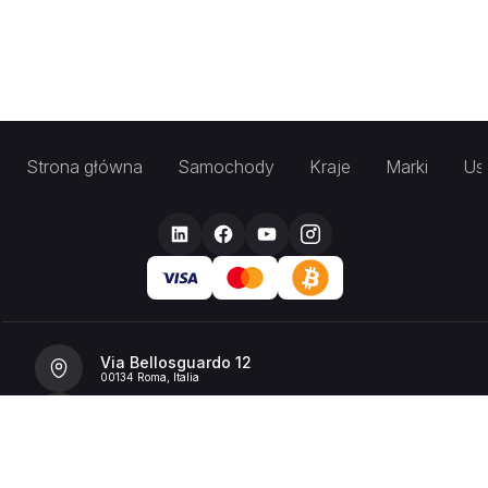
Strona główna
Samochody
Kraje
Marki
Usł
Via Bellosguardo 12
00134 Roma, Italia
+39 392 36 43199
info@billionrent.com