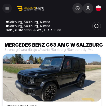
Salzburg, Salzburg, Austria
Salzburg, Salzburg, Austria
sob., 8 sie
wt., 11 sie
10:00
10:00
MERCEDES BENZ G63 AMG W SALZBURG
Strona główna
/
Kraje
/
Austria
/
Salzburg
/
Samochody
/
Mercedes