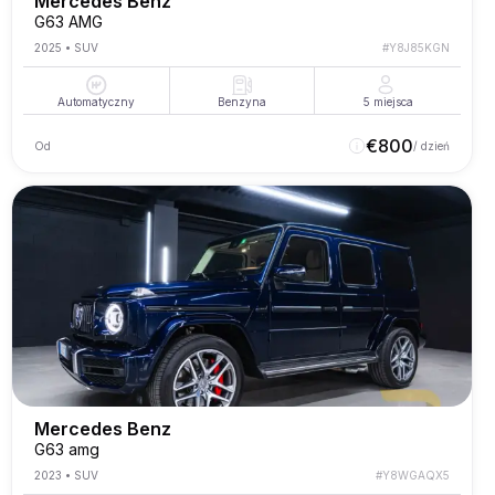
Mercedes Benz
G63 AMG
2025
•
SUV
#
Y8J85KGN
Automatyczny
Benzyna
5
miejsca
€
800
Od
/ dzień
Mercedes Benz
G63 amg
2023
•
SUV
#
Y8WGAQX5