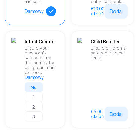
miejsca
baby seat rental
€10.00
Dodaj
Darmowy
/dzień
Infant Control
Child Booster
Ensure your
Ensure children's
newborn's
safety during car
safety during
rental.
the journey by
using our infant
car seat.
Darmowy
No
1
2
€5.00
Dodaj
/dzień
3