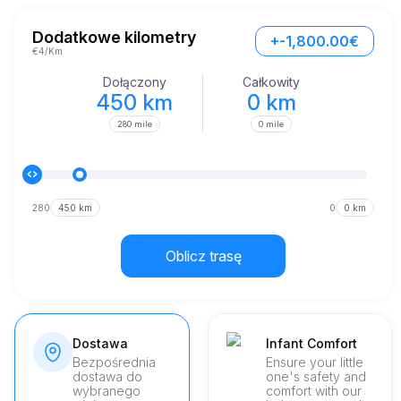
różnorodnych terenach Cannes.

Jedną z najbardziej zauważalnych cech Range Rovera jest 
Dodatkowe kilometry
+-1,800.00€
jego przestronne wnętrze, zapewniające dużo miejsca 
€4/Km
zarówno dla pasażerów, jak i bagażu. Bez względu na to, czy 
przemierzasz miejskie krajobrazy, czy przemierzasz tereny 
Dołączony
Całkowity
oddalone, ten pojazd zapewnia, że każdy pasażer cieszy się 
450 km
0 km
maksymalnym komfortem.
280 mile
0 mile
280
450 km
0
0 km
Oblicz trasę
Dostawa
Infant Comfort
Bezpośrednia
Ensure your little
dostawa do
one's safety and
wybranego
comfort with our