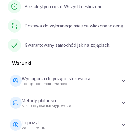
Bez ukrytych opłat. Wszystko wliczone.
Dostawa do wybranego miejsca wliczona w cenę.
Gwarantowany samochód jak na zdjęciach.
Warunki
Wymagania dotyczące sterownika
Licencja i dokument tożsamości
Kierowca musi mieć co najmniej 23 lata i posiadać ważne
prawo jazdy. Wymagany jest również dokument
Metody płatności
tożsamości (paszport lub dowód osobisty). Niektóre
Karta kredytowa lub Kryptowaluta
pojazdy mogą wymagać, aby kierowca posiadał prawo
jazdy przez co najmniej 2 lata.
Płatności za wynajem pojazdów można dokonać za
pomocą karty kredytowej lub kryptowaluty. Pełna płatność
Depozyt
jest wymagana w momencie rezerwacji, aby zabezpieczyć
Warunki zwrotu
swoją rezerwację.