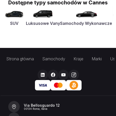
Dostępne typy samochodów w Cannes
SUV
Luksusowe Vany
Samochody Wykonawcze
K
Strona główna
Samochody
Kraje
Marki
Usł
Via Bellosguardo 12
00134 Roma, Italia