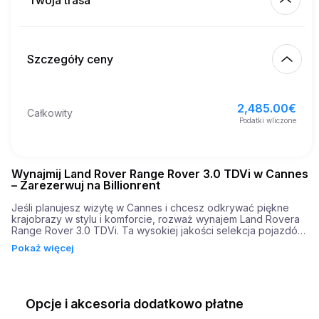
Twoja trasa
Rozpocznij
4.00
€
Cena za dodatkowy km
10:00
9 sie 2026
Szczegóły ceny
Zakończ
21
Minimalny wiek
10:00
12 sie 2026
2,485.00
€
Podstawowa cena wynajmu
2,485.00
€
Całkowity
6,000.00
€
Depozyt gwarancyjny
Podatki wliczone
Wynajmij Land Rover Range Rover 3.0 TDVi w Cannes
– Zarezerwuj na Billionrent
Jeśli planujesz wizytę w Cannes i chcesz odkrywać piękne 
krajobrazy w stylu i komforcie, rozważ wynajem Land Rovera 
Range Rover 3.0 TDVi. Ta wysokiej jakości selekcja pojazdów 
łączy luksus z wydajnością, oferując doświadczenie jazdy 
Pokaż więcej
niespotykane w żadnym innym aucie. Dzięki swojemu silnikowi 
o pojemności 3.0 litra ten SUV oferuje imponujące 300 koni 
mechanicznych, co zapewnia, że Twoja podróż będzie 
zarówno potężna, jak i ekscytująca. Samochód chwali się 
znaczącą prędkością rozpędzania z 0 do 60 mph w zaledwie 
Opcje i akcesoria dodatkowo płatne
7,1 sekundy, co czyni go idealnym do poruszania się po 