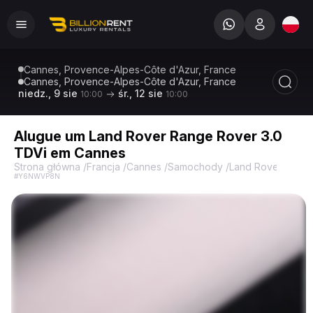
Cannes, Provence-Alpes-Côte d'Azur, France
Cannes, Provence-Alpes-Côte d'Azur, France
niedz., 9 sie
śr., 12 sie
10:00
10:00
Alugue um Land Rover Range Rover 3.0
TDVi em Cannes
Strona główna
/
Francja
/
Cannes
/
Samochody
/
Land Rover
/
Rang
#Y6NWVP8N