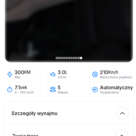
300
3.0
210
KM
L
Km/h
Moc
Silnik
Maksymalna prędkość
5
Automatyczny
7.1
sek
Miejsca
Wyposażenie
0 - 100 km/h
Szczegóły wynajmu
Km wliczone
450.00
cały wynajem