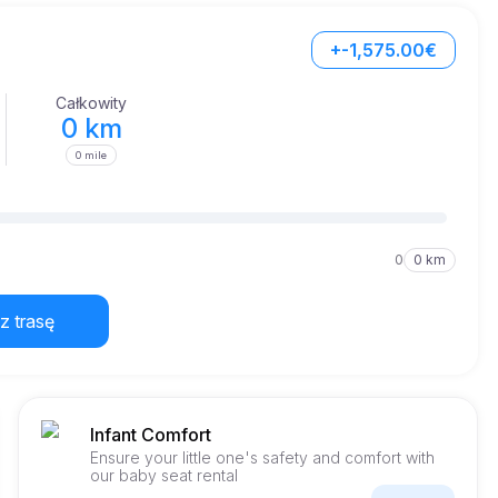
+-1,575.00€
Całkowity
0 km
0 mile
0
0 km
z trasę
Infant Comfort
Ensure your little one's safety and comfort with
our baby seat rental