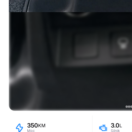
350
3.0
KM
L
Moc
Silnik