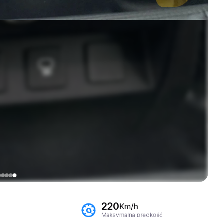
220
Km/h
Maksymalna prędkość