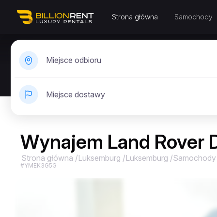
Strona główna
Samochody
Miejsce odbioru
Miejsce dostawy
Wynajem Land Rover 
Strona główna
/
Luksemburg
/
Luksemburg
/
Samochody
#YMEK3G5G