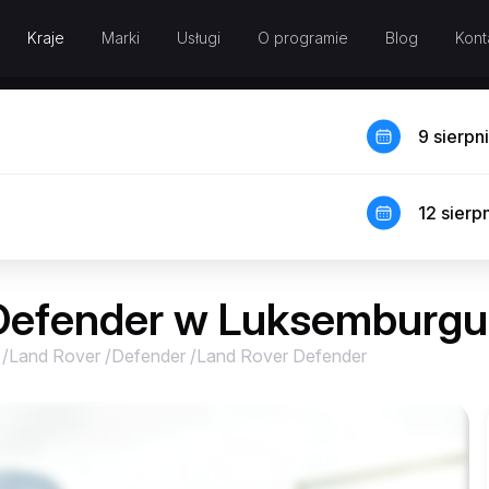
Kraje
Marki
Usługi
O programie
Blog
Kont
9 sierpn
12 sierp
Defender w Luksemburgu
/
Land Rover
/
Defender
/
Land Rover Defender