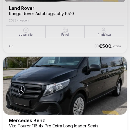
Land Rover
Range Rover Autobiography P510
2023
•
wagon
automatic
Petrol
4
miejsca
€
500
Od
/ dzień
Mercedes Benz
Vito Tourer 116 4x Pro Extra Long leader Seats