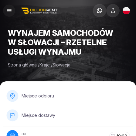
WYNAJEM SAMOCHODÓW
W SŁOWACJI – RZETELNE
USŁUGI WYNAJMU
Strona główna
/
Kraje
/
Słowacja
Miejsce odbioru
Miejsce dostawy
Od