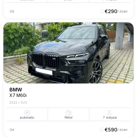
€
290
Od
/ dzień
BMW
X7 M60i
2023
•
SUV
automatic
Petrol
7
miejsca
€
590
Od
/ dzień