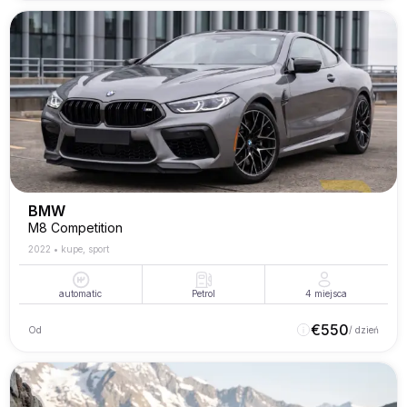
BMW
M8 Competition
2022
•
kupe, sport
automatic
Petrol
4
miejsca
€
550
Od
/ dzień