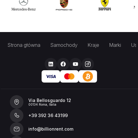
Strona główna
Samochody
Kraje
Marki
Usł
Via Bellosguardo 12
00134 Roma, Italia
+39 392 36 43199
info@billionrent.com