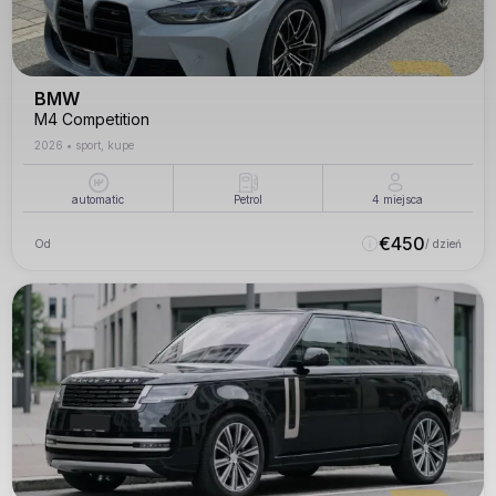
BMW
M4 Competition
2026
•
sport, kupe
automatic
Petrol
4
miejsca
€
450
Od
/ dzień