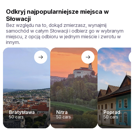
Odkryj najpopularniejsze miejsca w
Słowacji
Bez względu na to, dokąd zmierzasz, wynajmij
samochód w całym Słowacji i odbierz go w wybranym
miejscu, z opcją odbioru w jednym mieście i zwrotu w
innym.
Bratysława
Nitra
Poprad
50
cars
50
cars
50
cars