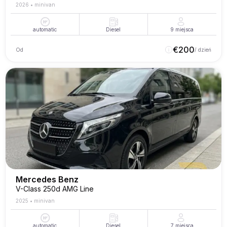
2026
•
minivan
automatic
Diesel
9
miejsca
€
200
Od
/ dzień
Mercedes Benz
V-Class 250d AMG Line
2025
•
minivan
automatic
Diesel
7
miejsca