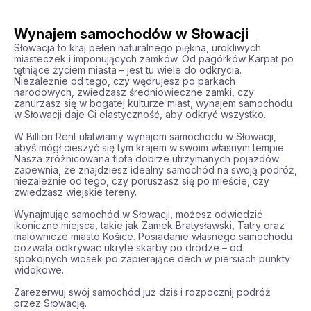
Wynajem samochodów w Słowacji
Słowacja to kraj pełen naturalnego piękna, urokliwych 
miasteczek i imponujących zamków. Od pagórków Karpat po 
tętniące życiem miasta – jest tu wiele do odkrycia. 
Niezależnie od tego, czy wędrujesz po parkach 
narodowych, zwiedzasz średniowieczne zamki, czy 
zanurzasz się w bogatej kulturze miast, wynajem samochodu 
w Słowacji daje Ci elastyczność, aby odkryć wszystko.

W Billion Rent ułatwiamy wynajem samochodu w Słowacji, 
abyś mógł cieszyć się tym krajem w swoim własnym tempie. 
Nasza zróżnicowana flota dobrze utrzymanych pojazdów 
zapewnia, że znajdziesz idealny samochód na swoją podróż, 
niezależnie od tego, czy poruszasz się po mieście, czy 
zwiedzasz wiejskie tereny.

Wynajmując samochód w Słowacji, możesz odwiedzić 
ikoniczne miejsca, takie jak Zamek Bratysławski, Tatry oraz 
malownicze miasto Košice. Posiadanie własnego samochodu 
pozwala odkrywać ukryte skarby po drodze – od 
spokojnych wiosek po zapierające dech w piersiach punkty 
widokowe.

Zarezerwuj swój samochód już dziś i rozpocznij podróż 
przez Słowację.