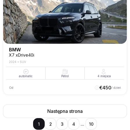
BMW
X7 xDrive40i
2024
•
SUV
automatic
Petrol
4
miejsca
€
450
Od
/ dzień
Następna strona
1
2
3
4
...
10