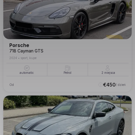
Porsche
718 Cayman GTS
2024
•
sport, kupe
automatic
Petrol
2
miejsca
€
450
Od
/ dzień